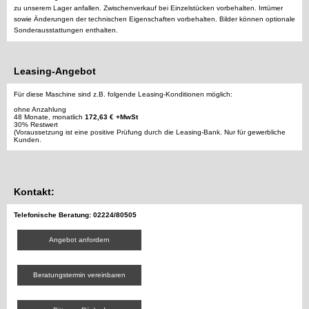
zu unserem Lager anfallen. Zwischenverkauf bei Einzelstücken vorbehalten. Irrtümer
sowie Änderungen der technischen Eigenschaften vorbehalten. Bilder können optionale
Sonderausstattungen enthalten.
Leasing-Angebot
Für diese Maschine sind z.B. folgende Leasing-Konditionen möglich:
ohne Anzahlung
48 Monate, monatlich
172,63 € +MwSt
30% Restwert
(Voraussetzung ist eine positive Prüfung durch die Leasing-Bank. Nur für gewerbliche
Kunden.
Kontakt:
Telefonische Beratung: 02224/80505
Angebot anfordern
Beratungstermin vereinbaren