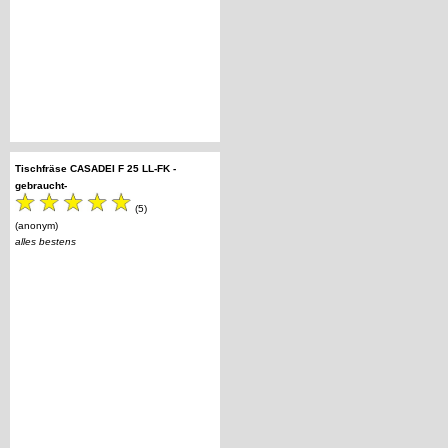
Tischfräse CASADEI F 25 LL-FK -
gebraucht-
(5)
(anonym)
alles bestens