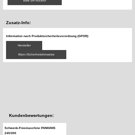
Bitte um Rückruf
Zusatz-Info:
Information nach Produktsicherheitsverordnung (GPSR):
Hersteller
Warn-/Sicherheitshinweise
Kundenbewertungen:
Schwenk-Fräsmaschine PANHANS
245/300