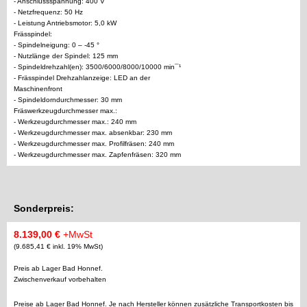
- Anschlussspannung: 400 V
- Netzfrequenz: 50 Hz
- Leistung Antriebsmotor: 5,0 kW
Frässpindel:
- Spindelneigung: 0 – -45 °
- Nutzlänge der Spindel: 125 mm
- Spindeldrehzahl(en): 3500/6000/8000/10000 min¯¹
- Frässpindel Drehzahlanzeige: LED an der
Maschinenfront
- Spindeldorndurchmesser: 30 mm
Fräswerkzeugdurchmesser max.:
- Werkzeugdurchmesser max.: 240 mm
- Werkzeugdurchmesser max. absenkbar: 230 mm
- Werkzeugdurchmesser max. Profilfräsen: 240 mm
- Werkzeugdurchmesser max. Zapfenfräsen: 320 mm
Sonderpreis:
8.139,00 €
+MwSt
(9.685,41 € inkl. 19% MwSt)
Preis ab Lager Bad Honnef.
Zwischenverkauf vorbehalten
Preise ab Lager Bad Honnef. Je nach Hersteller können zusätzliche Transportkosten bis