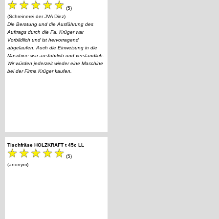
(5)
(Schreinerei der JVA Diez)
Die Beratung und die Ausführung des
Auftrags durch die Fa. Krüger war
Vorbildlich und ist hervorragend
abgelaufen. Auch die Einweisung in die
Maschine war ausführlich und verständlich.
Wir würden jederzeit wieder eine Maschine
bei der Firma Krüger kaufen.
Tischfräse HOLZKRAFT t 45c LL
(5)
(anonym)