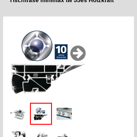
Tischfräse minimax tw 55es Holzkraft