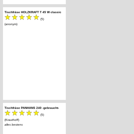
Tischfräse HOLZKRAFT T 45 W classic
(5)
(anonym)
Tischfräse PANHANS 240 -gebraucht-
(5)
(Krauthoff)
alles bestens