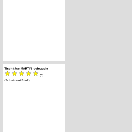
Tischfräse MARTIN -gebraucht-
(5)
(Schreinerei Ertelt)