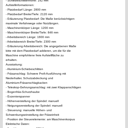
- Schiebeschlittenhöhe: 142 mm
Aufstellinformationen:
- Platzbedarf Länge: 2800 mm
- Platzbedarf Breite/Tiefe: 2120 mm
- Erläuterung Platzbedarf: Die Maße berücksichtigen
maximale Verfahrwege oder Nutzlängen.
- Maschinenkörper Länge: 1200 mm
- Maschinenkörper Breite/Tiefe: 846 mm
- Arbeitsbereich Länge: 1600 mm
- Arbeitsbereich Breite/Tiefe: 2300 mm
- Erläuterung Arbeitsbereich: Die angegebenen Maße
bitte mit dem Platzbedarf addieren, um die für die
Maschine empfohlene freie Aufstellfläche zu
erhalten.
Ausstattung:
- Aluminium-Schiebeschlitten
- Fräsanschlag: Schwere Profi-Ausführung mit
Niederhalter, Schutzabdeckung und
Aluminium-Fräsanschlagbacken
- Teleskop-Gehrungsanschlag: mit zwei Klappanschlägen
- Bogenfräs-Schutzhaube
- Exzenterspanner
- Höhenverstellung der Spindel: manuell
- Neigungsverstellung der Spindel: manuell
- Steuerung: manuelle Höhen- und
Schwenkungseinstellung der Fräseinheit
- Position der Steuerelemente: am Maschinenkorpus
Elektrische Daten: