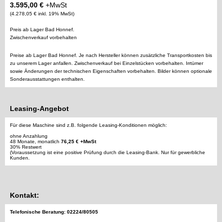
3.595,00 €
+MwSt
(4.278,05 € inkl. 19% MwSt)
Preis ab Lager Bad Honnef.
Zwischenverkauf vorbehalten
Preise ab Lager Bad Honnef. Je nach Hersteller können zusätzliche Transportkosten bis
zu unserem Lager anfallen. Zwischenverkauf bei Einzelstücken vorbehalten. Irrtümer
sowie Änderungen der technischen Eigenschaften vorbehalten. Bilder können optionale
Sonderausstattungen enthalten.
Leasing-Angebot
Für diese Maschine sind z.B. folgende Leasing-Konditionen möglich:
ohne Anzahlung
48 Monate, monatlich
76,25 € +MwSt
30% Restwert
(Voraussetzung ist eine positive Prüfung durch die Leasing-Bank. Nur für gewerbliche
Kunden.
Kontakt:
Telefonische Beratung: 02224/80505