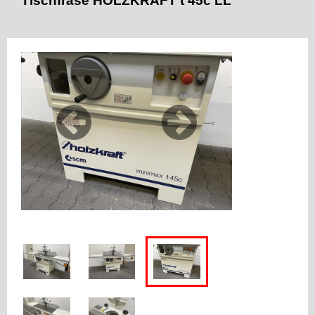
Tischfräse HOLZKRAFT t 45c LL