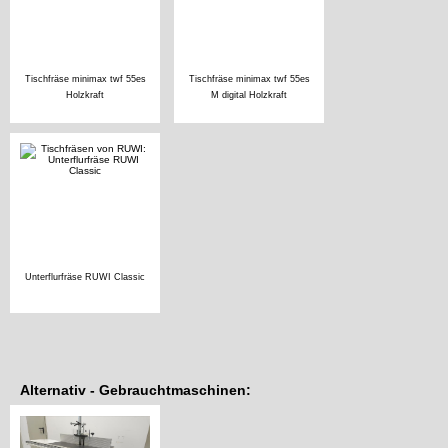
Tischfräse minimax twf 55es
Tischfräse minimax twf 55es
Holzkraft
M digital Holzkraft
Unterflurfräse RUWI Classic
Alternativ - Gebrauchtmaschinen: