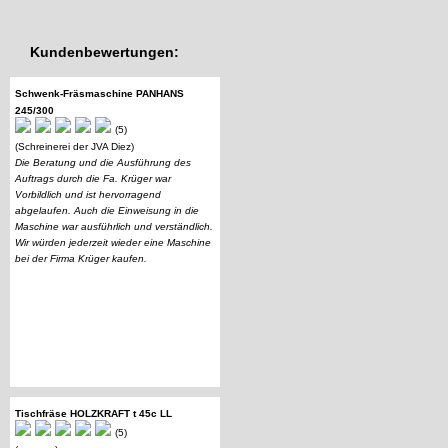
Kundenbewertungen:
Schwenk-Fräsmaschine PANHANS
245/300
(5)
(Schreinerei der JVA Diez)
Die Beratung und die Ausführung des
Auftrags durch die Fa. Krüger war
Vorbildlich und ist hervorragend
abgelaufen. Auch die Einweisung in die
Maschine war ausführlich und verständlich.
Wir würden jederzeit wieder eine Maschine
bei der Firma Krüger kaufen.
Tischfräse HOLZKRAFT t 45c LL
(5)