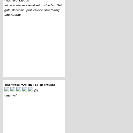
(Tischlerei Krogull)
Wir sind wieder einmal sehr zufrieden. Sehr
gute Maschine, problemlose Anlieferung
und Aufbau.
Tischfräse MARTIN T12 -gebraucht-
(3)
(anonym)