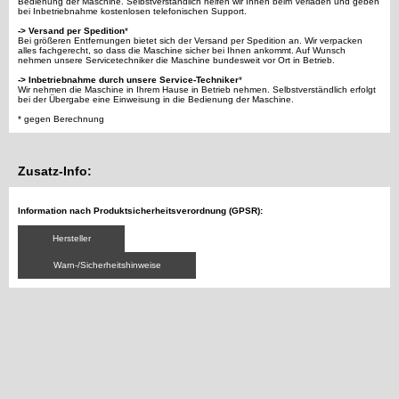
Bedienung der Maschine. Selbstverständlich helfen wir Ihnen beim Verladen und geben
bei Inbetriebnahme kostenlosen telefonischen Support.
-> Versand per Spedition
*
Bei größeren Entfernungen bietet sich der Versand per Spedition an. Wir verpacken
alles fachgerecht, so dass die Maschine sicher bei Ihnen ankommt. Auf Wunsch
nehmen unsere Servicetechniker die Maschine bundesweit vor Ort in Betrieb.
-> Inbetriebnahme durch unsere Service-Techniker
*
Wir nehmen die Maschine in Ihrem Hause in Betrieb nehmen. Selbstverständlich erfolgt
bei der Übergabe eine Einweisung in die Bedienung der Maschine.
* gegen Berechnung
Zusatz-Info:
Information nach Produktsicherheitsverordnung (GPSR):
Hersteller
Warn-/Sicherheitshinweise