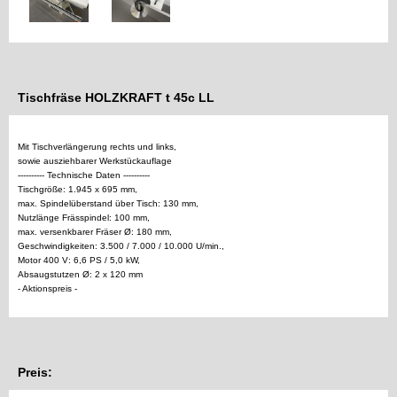
Tischfräse HOLZKRAFT t 45c LL
Mit Tischverlängerung rechts und links,
sowie ausziehbarer Werkstückauflage
---------- Technische Daten ----------
Tischgröße: 1.945 x 695 mm,
max. Spindelüberstand über Tisch: 130 mm,
Nutzlänge Frässpindel: 100 mm,
max. versenkbarer Fräser Ø: 180 mm,
Geschwindigkeiten: 3.500 / 7.000 / 10.000 U/min.,
Motor 400 V: 6,6 PS / 5,0 kW,
Absaugstutzen Ø: 2 x 120 mm
- Aktionspreis -
Preis: