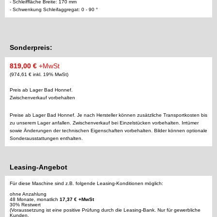
- Schleiffläche Breite: 170 mm
- Schwenkung Schleifaggregat: 0 - 90 °
Sonderpreis:
819,00 €
+MwSt
(974,61 € inkl. 19% MwSt)
Preis ab Lager Bad Honnef.
Zwischenverkauf vorbehalten
Preise ab Lager Bad Honnef. Je nach Hersteller können zusätzliche Transportkosten bis
zu unserem Lager anfallen. Zwischenverkauf bei Einzelstücken vorbehalten. Irrtümer
sowie Änderungen der technischen Eigenschaften vorbehalten. Bilder können optionale
Sonderausstattungen enthalten.
Leasing-Angebot
Für diese Maschine sind z.B. folgende Leasing-Konditionen möglich:
ohne Anzahlung
48 Monate, monatlich
17,37 € +MwSt
30% Restwert
(Voraussetzung ist eine positive Prüfung durch die Leasing-Bank. Nur für gewerbliche
Kunden.