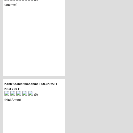
(anonym)
Kantenschleifmaschine HOLZKRAFT
KSO 200 F
(5)
(Nitzl Anton)