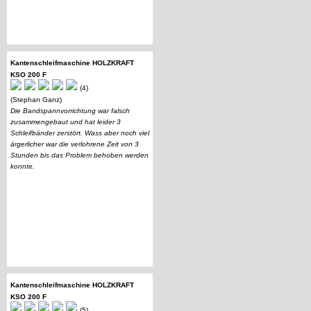
Kantenschleifmaschine HOLZKRAFT
KSO 200 F
(4)
(Stephan Ganz)
Die Bandspannvorrichtung war falsch
zusammengebaut und hat leider 3
Schleifbänder zerstört. Wass aber noch viel
ärgerlicher war die verlohrene Zeit von 3
Stunden bis das Problem behoben werden
konnte.
Kantenschleifmaschine HOLZKRAFT
KSO 200 F
(5)