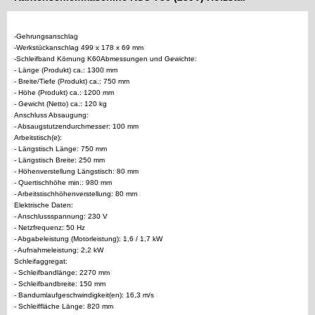
-Gehrungsanschlag
-Werkstückanschlag 499 x 178 x 69 mm
-Schleifband Körnung K60Abmessungen und Gewichte:
- Länge (Produkt) ca.: 1300 mm
- Breite/Tiefe (Produkt) ca.: 750 mm
- Höhe (Produkt) ca.: 1200 mm
- Gewicht (Netto) ca.: 120 kg
Anschluss Absaugung:
- Absaugstutzendurchmesser: 100 mm
Arbeitstisch(e):
- Längstisch Länge: 750 mm
- Längstisch Breite: 250 mm
- Höhenverstellung Längstisch: 80 mm
- Quertischhöhe min.: 980 mm
- Arbeitstischhöhenverstellung: 80 mm
Elektrische Daten:
- Anschlussspannung: 230 V
- Netzfrequenz: 50 Hz
- Abgabeleistung (Motorleistung): 1,6 / 1,7 kW
- Aufnahmeleistung: 2,2 kW
Schleifaggregat:
- Schleifbandlänge: 2270 mm
- Schleifbandbreite: 150 mm
- Bandumlaufgeschwindigkeit(en): 16,3 m/s
- Schleiffläche Länge: 820 mm