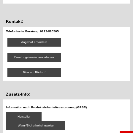
Kontakt:
Telefonische Beratung: 02224/80505
Angebot anfordern
Beratungstermin vereinbaren
Bitte um Rückruf
Zusatz-Info:
Information nach Produktsicherheitsverordnung (GPSR):
Hersteller
Warn-/Sicherheitshinweise