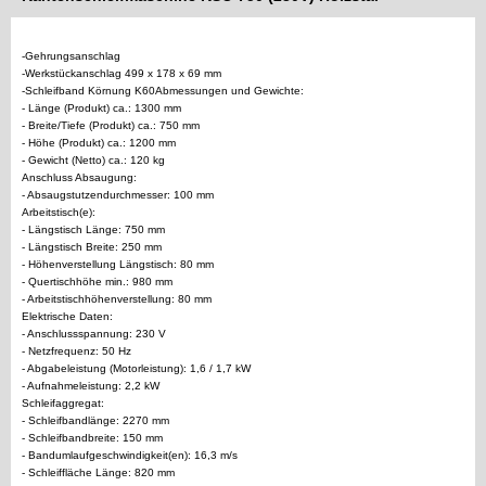
-Gehrungsanschlag
-Werkstückanschlag 499 x 178 x 69 mm
-Schleifband Körnung K60Abmessungen und Gewichte:
- Länge (Produkt) ca.: 1300 mm
- Breite/Tiefe (Produkt) ca.: 750 mm
- Höhe (Produkt) ca.: 1200 mm
- Gewicht (Netto) ca.: 120 kg
Anschluss Absaugung:
- Absaugstutzendurchmesser: 100 mm
Arbeitstisch(e):
- Längstisch Länge: 750 mm
- Längstisch Breite: 250 mm
- Höhenverstellung Längstisch: 80 mm
- Quertischhöhe min.: 980 mm
- Arbeitstischhöhenverstellung: 80 mm
Elektrische Daten:
- Anschlussspannung: 230 V
- Netzfrequenz: 50 Hz
- Abgabeleistung (Motorleistung): 1,6 / 1,7 kW
- Aufnahmeleistung: 2,2 kW
Schleifaggregat:
- Schleifbandlänge: 2270 mm
- Schleifbandbreite: 150 mm
- Bandumlaufgeschwindigkeit(en): 16,3 m/s
- Schleiffläche Länge: 820 mm