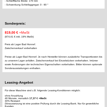
- Schleiffläche Breite: 170 mm
- Schwenkung Schleifaggregat: 0 - 90 °
Sonderpreis:
819,00 €
+MwSt
(974,61 € inkl. 19% MwSt)
Preis ab Lager Bad Honnef.
Zwischenverkauf vorbehalten
Preise ab Lager Bad Honnef. Je nach Hersteller können zusätzliche Transportkosten bis
zu unserem Lager anfallen. Zwischenverkauf bei Einzelstücken vorbehalten. Irrtümer
sowie Änderungen der technischen Eigenschaften vorbehalten. Bilder können optionale
Sonderausstattungen enthalten.
Leasing-Angebot
Für diese Maschine sind z.B. folgende Leasing-Konditionen möglich:
ohne Anzahlung
48 Monate, monatlich
17,37 € +MwSt
30% Restwert
(Voraussetzung ist eine positive Prüfung durch die Leasing-Bank. Nur für gewerbliche
Kunden.