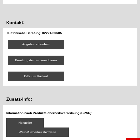
Kontakt:
Telefonische Beratung: 02224/80505
Angebot anfordern
Beratungstermin vereinbaren
Bitte um Rückruf
Zusatz-Info:
Information nach Produktsicherheitsverordnung (GPSR):
Hersteller
Warn-/Sicherheitshinweise