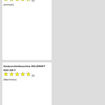
(5)
(anonym)
Kantenschleifmaschine HOLZKRAFT
KSO 200 F
(5)
(Nitzl Anton)