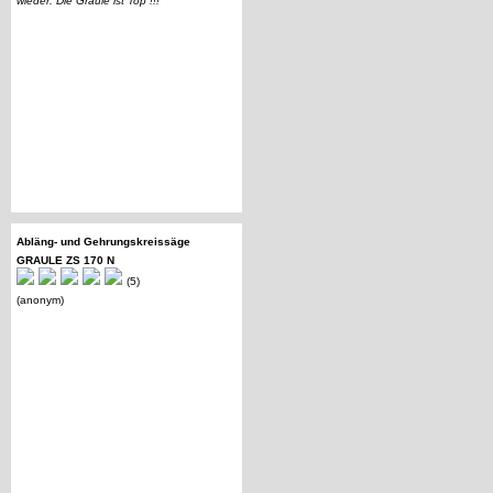
wieder. Die Graule ist Top !!!
Abläng- und Gehrungskreissäge
GRAULE ZS 170 N
(5)
(anonym)