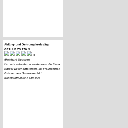
Abläng- und Gehrungskreissäge
GRAULE ZS 170 N
(5)
(Reinhard Strasser)
Bin sehr zufreiden u werde auch die Firma
Krüger weiter entpfehlen. Mit Freundlichen
Grüssen aus Schwarzenfeld
Kunststoffbalkone Strasser