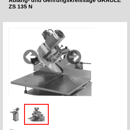
Abläng- und Gehrungskreissäge GRAULE
ZS 135 N