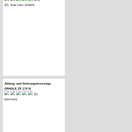
(SL Saar Litec GmbH)
Abläng- und Gehrungskreissäge
GRAULE ZS 170 N
(5)
(anonym)