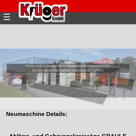
☰
Neue und gebrauchte Holzbearbeitungsmaschinen
Wir beraten mit passenden
Ihr kompetenter Partner seit über 45 Jahren
Automatisierungslösungen!
Neumaschine Details: