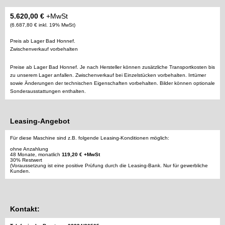
5.620,00 €
+MwSt
(6.687,80 € inkl. 19% MwSt)
Preis ab Lager Bad Honnef.
Zwischenverkauf vorbehalten
Preise ab Lager Bad Honnef. Je nach Hersteller können zusätzliche Transportkosten bis
zu unserem Lager anfallen. Zwischenverkauf bei Einzelstücken vorbehalten. Irrtümer
sowie Änderungen der technischen Eigenschaften vorbehalten. Bilder können optionale
Sonderausstattungen enthalten.
Leasing-Angebot
Für diese Maschine sind z.B. folgende Leasing-Konditionen möglich:
ohne Anzahlung
48 Monate, monatlich
119,20 € +MwSt
30% Restwert
(Voraussetzung ist eine positive Prüfung durch die Leasing-Bank. Nur für gewerbliche
Kunden.
Kontakt: