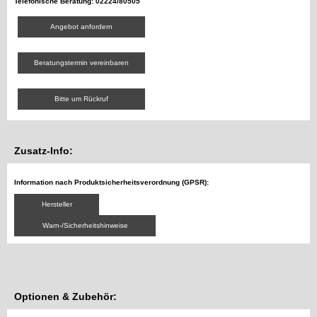
Telefonische Beratung: 02224/80505
Angebot anfordern
Beratungstermin vereinbaren
Bitte um Rückruf
Zusatz-Info:
Information nach Produktsicherheitsverordnung (GPSR):
Hersteller
Warn-/Sicherheitshinweise
Optionen & Zubehör: