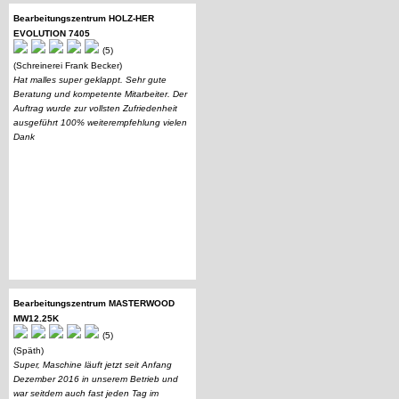
Bearbeitungszentrum HOLZ-HER
EVOLUTION 7405
(5)
(Schreinerei Frank Becker)
Hat malles super geklappt. Sehr gute
Beratung und kompetente Mitarbeiter. Der
Auftrag wurde zur vollsten Zufriedenheit
ausgeführt 100% weiterempfehlung vielen
Dank
Bearbeitungszentrum MASTERWOOD
MW12.25K
(5)
(Späth)
Super, Maschine läuft jetzt seit Anfang
Dezember 2016 in unserem Betrieb und
war seitdem auch fast jeden Tag im