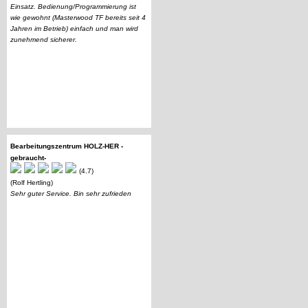
Einsatz. Bedienung/Programmierung ist
wie gewohnt (Masterwood TF bereits seit 4
Jahren im Betrieb) einfach und man wird
zunehmend sicherer.
Bearbeitungszentrum HOLZ-HER -
gebraucht-
(4.7)
(Rolf Hertling)
Sehr guter Service. Bin sehr zufrieden