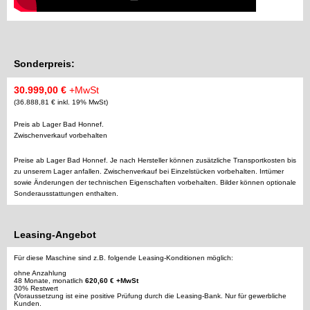
Sonderpreis:
30.999,00 €
+MwSt
(36.888,81 € inkl. 19% MwSt)
Preis ab Lager Bad Honnef.
Zwischenverkauf vorbehalten
Preise ab Lager Bad Honnef. Je nach Hersteller können zusätzliche Transportkosten bis
zu unserem Lager anfallen. Zwischenverkauf bei Einzelstücken vorbehalten. Irrtümer
sowie Änderungen der technischen Eigenschaften vorbehalten. Bilder können optionale
Sonderausstattungen enthalten.
Leasing-Angebot
Für diese Maschine sind z.B. folgende Leasing-Konditionen möglich:
ohne Anzahlung
48 Monate, monatlich
620,60 € +MwSt
30% Restwert
(Voraussetzung ist eine positive Prüfung durch die Leasing-Bank. Nur für gewerbliche
Kunden.