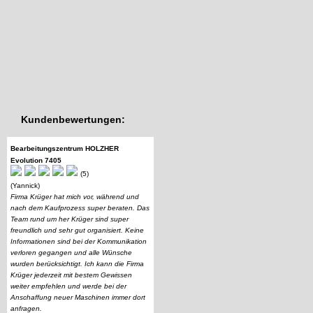
Kundenbewertungen:
Bearbeitungszentrum HOLZHER
Evolution 7405
(5)
(Yannick)
Firma Krüger hat mich vor, während und
nach dem Kaufprozess super beraten. Das
Team rund um her Krüger sind super
freundlich und sehr gut organisiert. Keine
Informationen sind bei der Kommunikation
verloren gegangen und alle Wünsche
wurden berücksichtigt. Ich kann die Firma
Krüger jederzeit mit bestem Gewissen
weiter empfehlen und werde bei der
Anschaffung neuer Maschinen immer dort
anfragen.