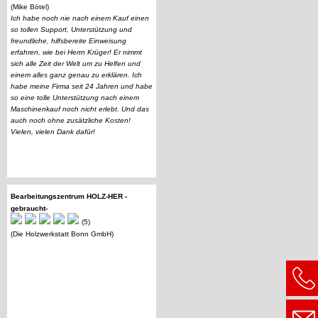
(Mike Bötel)
Ich habe noch nie nach einem Kauf einen
so tollen Support, Unterstützung und
freundliche, hilfsbereite Einweisung
erfahren, wie bei Herrn Krüger! Er nimmt
sich alle Zeit der Welt um zu Helfen und
einem alles ganz genau zu erklären. Ich
habe meine Firma seit 24 Jahren und habe
so eine tolle Unterstützung nach einem
Maschinenkauf noch nicht erlebt. Und das
auch noch ohne zusätzliche Kosten!
Vielen, vielen Dank dafür!
Bearbeitungszentrum HOLZ-HER -
gebraucht-
(5)
(Die Holzwerkstatt Bonn GmbH)