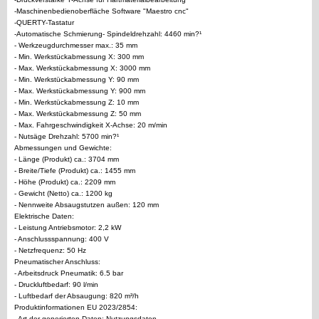
-Maschinenbedienoberfläche Software "Maestro cnc"
-QUERTY-Tastatur
-Automatische Schmierung- Spindeldrehzahl: 4460 min?¹
- Werkzeugdurchmesser max.: 35 mm
- Min. Werkstückabmessung X: 300 mm
- Max. Werkstückabmessung X: 3000 mm
- Min. Werkstückabmessung Y: 90 mm
- Max. Werkstückabmessung Y: 900 mm
- Min. Werkstückabmessung Z: 10 mm
- Max. Werkstückabmessung Z: 50 mm
- Max. Fahrgeschwindigkeit X-Achse: 20 m/min
- Nutsäge Drehzahl: 5700 min?¹
Abmessungen und Gewichte:
- Länge (Produkt) ca.: 3704 mm
- Breite/Tiefe (Produkt) ca.: 1455 mm
- Höhe (Produkt) ca.: 2209 mm
- Gewicht (Netto) ca.: 1200 kg
- Nennweite Absaugstutzen außen: 120 mm
Elektrische Daten:
- Leistung Antriebsmotor: 2,2 kW
- Anschlussspannung: 400 V
- Netzfrequenz: 50 Hz
Pneumatischer Anschluss:
- Arbeitsdruck Pneumatik: 6.5 bar
- Druckluftbedarf: 90 l/min
- Luftbedarf der Absaugung: 820 m³/h
Produktinformationen EU 2023/2854:
- Art der generierten Daten: Nutzungsdaten