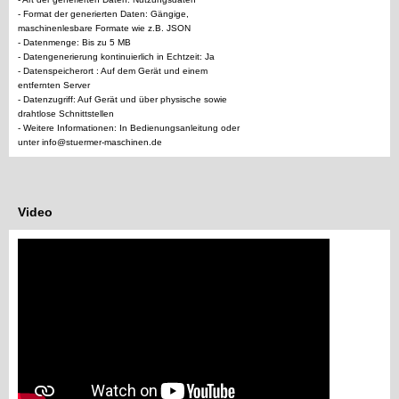
- Format der generierten Daten: Gängige,
maschinenlesbare Formate wie z.B. JSON
- Datenmenge: Bis zu 5 MB
- Datengenerierung kontinuierlich in Echtzeit: Ja
- Datenspeicherort : Auf dem Gerät und einem
entfernten Server
- Datenzugriff: Auf Gerät und über physische sowie
drahtlose Schnittstellen
- Weitere Informationen: In Bedienungsanleitung oder
unter info@stuermer-maschinen.de
Video