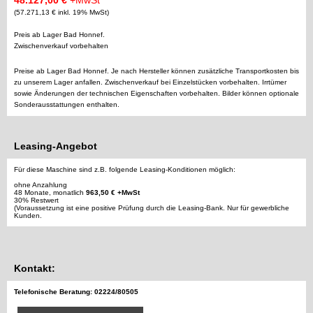
48.127,00 €
+MwSt
(57.271,13 € inkl. 19% MwSt)
Preis ab Lager Bad Honnef.
Zwischenverkauf vorbehalten
Preise ab Lager Bad Honnef. Je nach Hersteller können zusätzliche Transportkosten bis
zu unserem Lager anfallen. Zwischenverkauf bei Einzelstücken vorbehalten. Irrtümer
sowie Änderungen der technischen Eigenschaften vorbehalten. Bilder können optionale
Sonderausstattungen enthalten.
Leasing-Angebot
Für diese Maschine sind z.B. folgende Leasing-Konditionen möglich:
ohne Anzahlung
48 Monate, monatlich
963,50 € +MwSt
30% Restwert
(Voraussetzung ist eine positive Prüfung durch die Leasing-Bank. Nur für gewerbliche
Kunden.
Kontakt:
Telefonische Beratung: 02224/80505