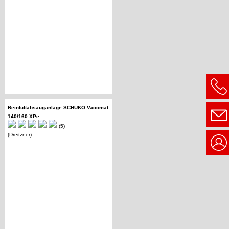
Reinluftabsauganlage SCHUKO Vacomat
140/160 XPe
(5)
(Dreitzner)