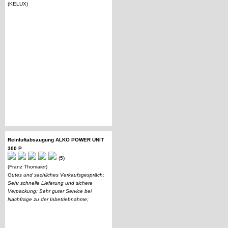
(KELUX)
Reinluftabsaugung ALKO POWER UNIT
300 P
(5)
(Franz Thomaier)
Gutes und sachliches Verkaufsgespräch;
Sehr schnelle Lieferung und sichere
Verpackung; Sehr guter Service bei
Nachfrage zu der Inbetriebnahme;