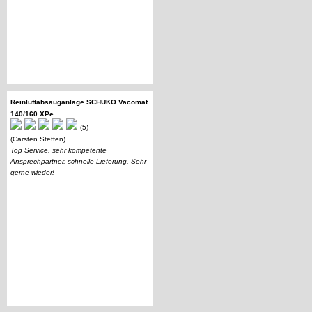
Reinluftabsauganlage SCHUKO Vacomat
140/160 XPe
(5)
(Carsten Steffen)
Top Service, sehr kompetente
Ansprechpartner, schnelle Lieferung. Sehr
gerne wieder!