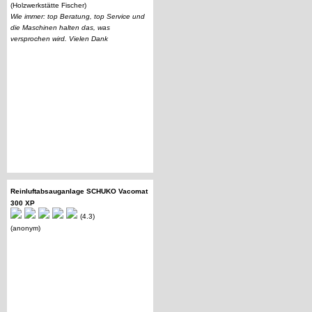
(Holzwerkstätte Fischer)
Wie immer: top Beratung, top Service und
die Maschinen halten das, was
versprochen wird. Vielen Dank
Reinluftabsauganlage SCHUKO Vacomat
300 XP
(4.3)
(anonym)