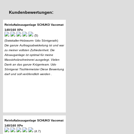
Kundenbewertungen:
Reinluftabsauganlage SCHUKO Vacomat
140/160 XPe
(5)
(Swisttaller-Holzwurm- Udo Söntgerath)
Die ganze Auftragsabwickelung ist und war
zu meiner vollsten Zufriedenheit. Die
Absauganlage ist optimal für meine
Massivholzschreinerei ausgelegt. Vielen
Dank an das ganze Krügerteam. Udo
Söntgerat Tischlermeister Diese Bewertung
darf und soll veröfendlich werden .
Reinluftabsauganlage SCHUKO Vacomat
140/160 XPe
(4.7)