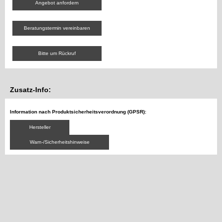
Angebot anfordern
Beratungstermin vereinbaren
Bitte um Rückruf
Zusatz-Info:
Information nach Produktsicherheitsverordnung (GPSR):
Hersteller
Warn-/Sicherheitshinweise