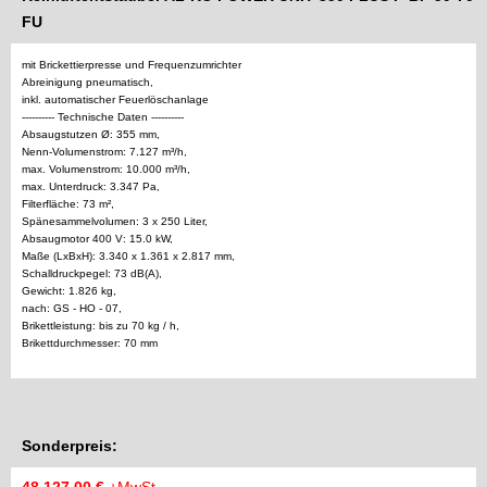
FU
mit Brickettierpresse und Frequenzumrichter
Abreinigung pneumatisch,
inkl. automatischer Feuerlöschanlage
---------- Technische Daten ----------
Absaugstutzen Ø: 355 mm,
Nenn-Volumenstrom: 7.127 m³/h,
max. Volumenstrom: 10.000 m³/h,
max. Unterdruck: 3.347 Pa,
Filterfläche: 73 m²,
Spänesammelvolumen: 3 x 250 Liter,
Absaugmotor 400 V: 15.0 kW,
Maße (LxBxH): 3.340 x 1.361 x 2.817 mm,
Schalldruckpegel: 73 dB(A),
Gewicht: 1.826 kg,
nach: GS - HO - 07,
Brikettleistung: bis zu 70 kg / h,
Brikettdurchmesser: 70 mm
Sonderpreis: