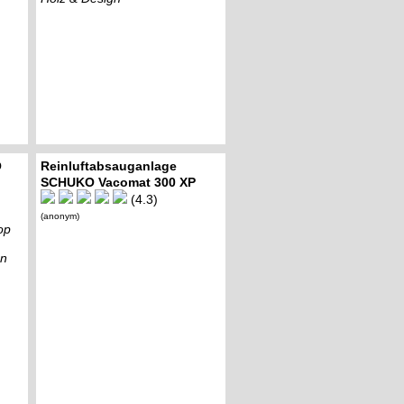
O
Reinluftabsauganlage
SCHUKO Vacomat 300 XP
(4.3)
(anonym)
op
en