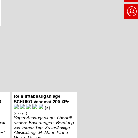
Reinluftabsauganlage
0
SCHUKO Vacomat 200 XPe
(5)
(anonym)
Super Absauganlage, übertrift
unsere Erwartungen. Beratung
nte
wie immer Top. Zuverlässige
Abwicklung. M. Mann Firma
er!
Holz & Design