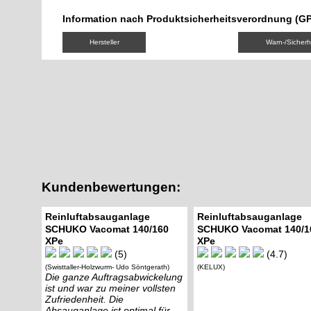
Information nach Produktsicherheitsverordnung (G
Hersteller
Warn-/Sicherh
Kundenbewertungen:
Reinluftabsauganlage
Reinluftabsauganlage
SCHUKO Vacomat 140/160
SCHUKO Vacomat 140/1
XPe
XPe
(5)
(4.7)
(Swisttaller-Holzwurm- Udo Söntgerath)
(KELUX)
Die ganze Auftragsabwickelung
ist und war zu meiner vollsten
Zufriedenheit. Die
Absauganlage ist optimal für