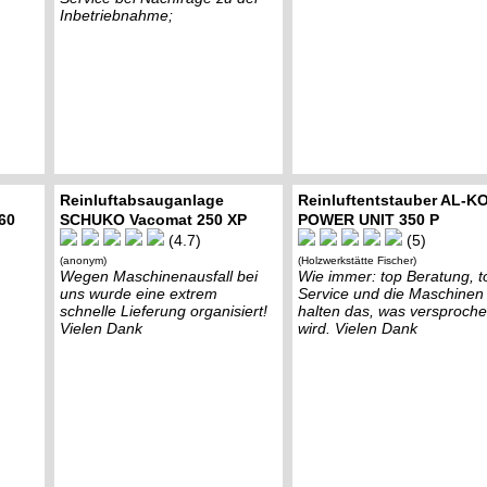
Inbetriebnahme;
Reinluftabsauganlage
Reinluftentstauber AL-K
60
SCHUKO Vacomat 250 XP
POWER UNIT 350 P
(4.7)
(5)
(anonym)
(Holzwerkstätte Fischer)
Wegen Maschinenausfall bei
Wie immer: top Beratung, t
uns wurde eine extrem
Service und die Maschinen
schnelle Lieferung organisiert!
halten das, was versproch
Vielen Dank
wird. Vielen Dank