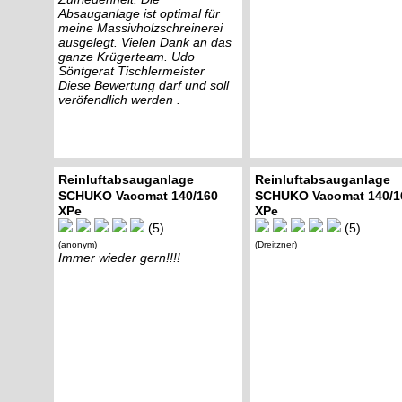
Absauganlage ist optimal für
meine Massivholzschreinerei
ausgelegt. Vielen Dank an das
ganze Krügerteam. Udo
Söntgerat Tischlermeister
Diese Bewertung darf und soll
veröfendlich werden .
Reinluftabsauganlage
Reinluftabsauganlage
SCHUKO Vacomat 140/160
SCHUKO Vacomat 140/1
XPe
XPe
(5)
(5)
(anonym)
(Dreitzner)
Immer wieder gern!!!!