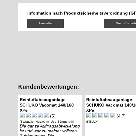
Information nach Produktsicherheitsverordnung (G
Hersteller
Warn-/Sicherh
Kundenbewertungen:
Reinluftabsauganlage
Reinluftabsauganlage
SCHUKO Vacomat 140/160
SCHUKO Vacomat 140/1
XPe
XPe
(5)
(4.7)
(Swisttaller-Holzwurm- Udo Söntgerath)
(KELUX)
Die ganze Auftragsabwickelung
ist und war zu meiner vollsten
Zufriedenheit. Die