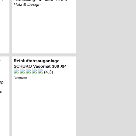
Holz & Design
O
Reinluftabsauganlage
SCHUKO Vacomat 300 XP
(4.3)
(anonym)
op
en