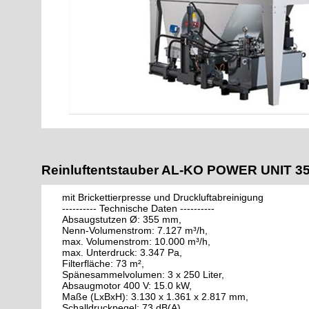
Reinluftentstauber AL-KO POWER UNIT 3
mit Brickettierpresse und Druckluftabreinigung
---------- Technische Daten ----------
Absaugstutzen Ø: 355 mm,
Nenn-Volumenstrom: 7.127 m³/h,
max. Volumenstrom: 10.000 m³/h,
max. Unterdruck: 3.347 Pa,
Filterfläche: 73 m²,
Spänesammelvolumen: 3 x 250 Liter,
Absaugmotor 400 V: 15.0 kW,
Maße (LxBxH): 3.130 x 1.361 x 2.817 mm,
Schalldruckpegel: 73 dB(A),