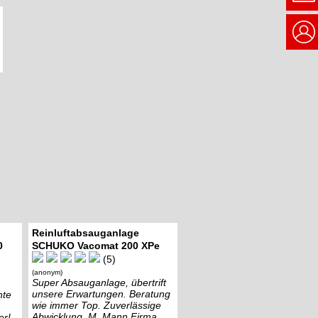
Reinluftabsauganlage
0
SCHUKO Vacomat 200 XPe
(5)
(anonym)
Super Absauganlage, übertrift
unsere Erwartungen. Beratung
nte
wie immer Top. Zuverlässige
Abwicklung. M. Mann Firma
er!