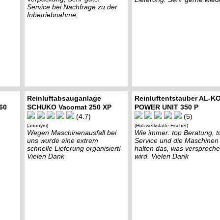
Service bei Nachfrage zu der
Inbetriebnahme;
Reinluftabsauganlage
Reinluftentstauber AL-K
60
SCHUKO Vacomat 250 XP
POWER UNIT 350 P
(4.7)
(5)
(anonym)
(Holzwerkstätte Fischer)
Wegen Maschinenausfall bei
Wie immer: top Beratung, t
uns wurde eine extrem
Service und die Maschinen
schnelle Lieferung organisiert!
halten das, was versproch
Vielen Dank
wird. Vielen Dank