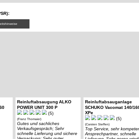
PSR):
eitshinweise
Reinluftabsaugung ALKO
Reinluftabsauganlage
60
POWER UNIT 300 P
SCHUKO Vacomat 140/16
XPe
(5)
(5)
(Franz Thomaier)
Gutes und sachliches
(Carsten Steffen)
Verkaufsgespräch; Sehr
Top Service, sehr kompete
schnelle Lieferung und sichere
Ansprechpartner, schnelle
Verpackung; Sehr guter
Lieferung. Sehr gerne wied