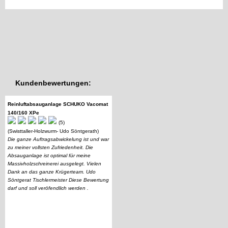
Kundenbewertungen:
Reinluftabsauganlage SCHUKO Vacomat
140/160 XPe
(5)
(Swisttaller-Holzwurm- Udo Söntgerath)
Die ganze Auftragsabwickelung ist und war
zu meiner vollsten Zufriedenheit. Die
Absauganlage ist optimal für meine
Massivholzschreinerei ausgelegt. Vielen
Dank an das ganze Krügerteam. Udo
Söntgerat Tischlermeister Diese Bewertung
darf und soll veröfendlich werden .