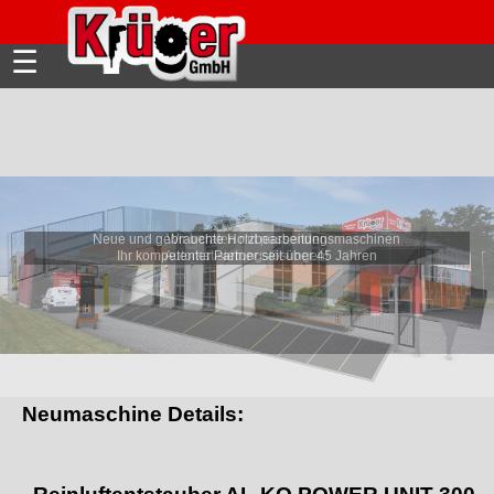
☰
Neue und gebrauchte Holzbearbeitungsmaschinen
Wir beraten mit passenden
Ihr kompetenter Partner seit über 45 Jahren
Automatisierungslösungen!
Neumaschine Details: