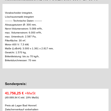
Vorabscheider integriert,
Löschautomatik integriert
---------- Technische Daten ----------
Absaugstutzen Ø: 300 mm,
Nenn-Volumenstrom: 5.089 m³/h,
max. Volumenstrom: 6.000 m³/h,
max. Unterdruck: 2.587 Pa,
Filterfläche: 30 m²,
Motor 400 V: 7,5 kW,
Maße (LxBxH): 3.000 x 1.361 x 2.817 mm,
Gewicht: 1.570 kg,
Brikettleistung: bis zu 70 kg/h,
Brikettdurchmesser: 70 mm
Sonderpreis:
41.756,25 €
+MwSt
(49.689,94 € inkl. 19% MwSt)
Preis ab Lager Bad Honnef.
Zwischenverkauf vorbehalten