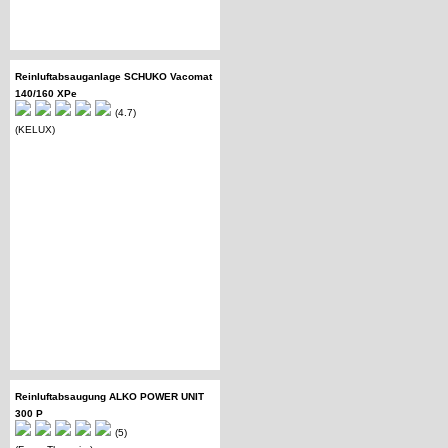
Reinluftabsauganlage SCHUKO Vacomat
140/160 XPe
(4.7)
(KELUX)
Reinluftabsaugung ALKO POWER UNIT
300 P
(5)