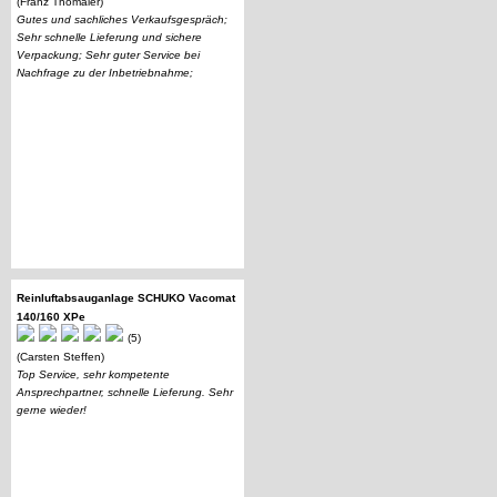
(Franz Thomaier)
Gutes und sachliches Verkaufsgespräch;
Sehr schnelle Lieferung und sichere
Verpackung; Sehr guter Service bei
Nachfrage zu der Inbetriebnahme;
Reinluftabsauganlage SCHUKO Vacomat
140/160 XPe
(5)
(Carsten Steffen)
Top Service, sehr kompetente
Ansprechpartner, schnelle Lieferung. Sehr
gerne wieder!