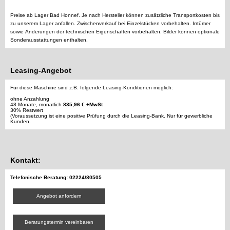
Preise ab Lager Bad Honnef. Je nach Hersteller können zusätzliche Transportkosten bis
zu unserem Lager anfallen. Zwischenverkauf bei Einzelstücken vorbehalten. Irrtümer
sowie Änderungen der technischen Eigenschaften vorbehalten. Bilder können optionale
Sonderausstattungen enthalten.
Leasing-Angebot
Für diese Maschine sind z.B. folgende Leasing-Konditionen möglich:
ohne Anzahlung
48 Monate, monatlich
835,96 € +MwSt
30% Restwert
(Voraussetzung ist eine positive Prüfung durch die Leasing-Bank. Nur für gewerbliche
Kunden.
Kontakt:
Telefonische Beratung: 02224/80505
Angebot anfordern
Beratungstermin vereinbaren