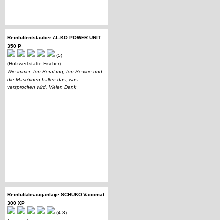
Reinluftentstauber AL-KO POWER UNIT
350 P
(5)
(Holzwerkstätte Fischer)
Wie immer: top Beratung, top Service und
die Maschinen halten das, was
versprochen wird. Vielen Dank
Reinluftabsauganlage SCHUKO Vacomat
300 XP
(4.3)