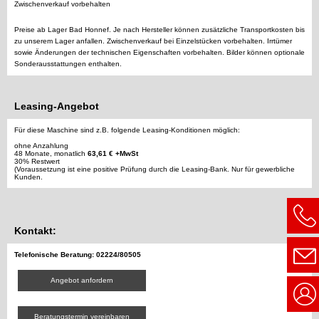
Zwischenverkauf vorbehalten
Preise ab Lager Bad Honnef. Je nach Hersteller können zusätzliche Transportkosten bis
zu unserem Lager anfallen. Zwischenverkauf bei Einzelstücken vorbehalten. Irrtümer
sowie Änderungen der technischen Eigenschaften vorbehalten. Bilder können optionale
Sonderausstattungen enthalten.
Leasing-Angebot
Für diese Maschine sind z.B. folgende Leasing-Konditionen möglich:
ohne Anzahlung
48 Monate, monatlich
63,61 € +MwSt
30% Restwert
(Voraussetzung ist eine positive Prüfung durch die Leasing-Bank. Nur für gewerbliche
Kunden.
Kontakt:
Telefonische Beratung: 02224/80505
Angebot anfordern
Beratungstermin vereinbaren