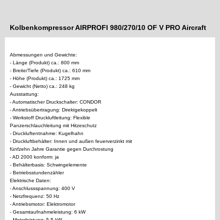
Kolbenkompressor AIRPROFI 980/270/10 OF V PRO Aircraft
Abmessungen und Gewichte:
- Länge (Produkt) ca.: 800 mm
- Breite/Tiefe (Produkt) ca.: 610 mm
- Höhe (Produkt) ca.: 1725 mm
- Gewicht (Netto) ca.: 248 kg
Ausstattung:
- Automatischer Druckschalter: CONDOR
- Antriebsübertragung: Direktgekoppelt
- Werkstoff Druckluftleitung: Flexible
Panzerschlauchleitung mit Hitzeschutz
- Druckluftentnahme: Kugelhahn
- Druckluftbehälter: Innen und außen feuerverzinkt mit
fünfzehn Jahre Garantie gegen Durchrostung
- AD 2000 konform: ja
- Behälterbasis: Schwingelemente
- Betriebsstundenzähler
Elektrische Daten:
- Anschlussspannung: 400 V
- Netzfrequenz: 50 Hz
- Antriebsmotor: Elektromotor
- Gesamtaufnahmeleistung: 6 kW
- Motorleistung: 5.5 kW