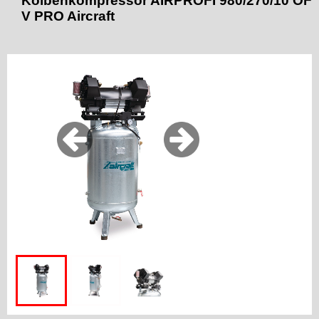
Kolbenkompressor AIRPROFI 980/270/10 OF
V PRO Aircraft