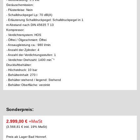
Geräuschemission:
- Flüsterleise: Nein
- Schalldruckpegel Lp: 70 dB(A)
- Erläuterung Schalldruckpegel: Schalldruckpegel in 1
m Abstand nach DIN 45635 T 13
Kompressor:
- Verdichtersystem: HOS
- Ölfrei / Ölgeschmiert: Ölfrei
- Ansaugleistung ca.: 980 l/min
- Anzahl der Zylinder: 4
- Anzahl der Verdichtungsstufen: 1
- Verdichter Drehzahl: 1400 min¯¹
Druckluftbehälter:
- Höchstdruck: 10 bar
- Behälterinhalt: 270 l
- Behälter stehend / liegend: Stehend
- Behälter Oberfläche: verzinkt
Sonderpreis:
2.999,00 €
+MwSt
(3.568,81 € inkl. 19% MwSt)
Preis ab Lager Bad Honnef.