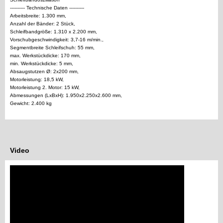
---------- Technische Daten ----------
Arbeitsbreite: 1.300 mm,
Anzahl der Bänder: 2 Stück,
Schleifbandgröße: 1.310 x 2.200 mm,
Vorschubgeschwindigkeit: 3,7-16 m/min.,
Segmentbreite Schleifschuh: 55 mm,
max. Werkstückdicke: 170 mm,
min. Werkstückdicke: 5 mm,
Absaugstutzen Ø: 2x200 mm,
Motorleistung: 18,5 kW,
Motorleistung 2. Motor: 15 kW,
Abmessungen (LxBxH): 1.950x2.250x2.600 mm,
Gewicht: 2.400 kg
Video