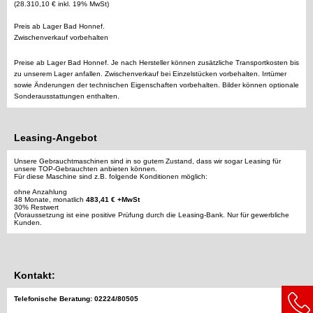
(28.310,10 € inkl. 19% MwSt)
Preis ab Lager Bad Honnef.
Zwischenverkauf vorbehalten
Preise ab Lager Bad Honnef. Je nach Hersteller können zusätzliche Transportkosten bis
zu unserem Lager anfallen. Zwischenverkauf bei Einzelstücken vorbehalten. Irrtümer
sowie Änderungen der technischen Eigenschaften vorbehalten. Bilder können optionale
Sonderausstattungen enthalten.
Leasing-Angebot
Unsere Gebrauchtmaschinen sind in so gutem Zustand, dass wir sogar Leasing für
unsere TOP-Gebrauchten anbieten können.
Für diese Maschine sind z.B. folgende Konditionen möglich:
ohne Anzahlung
48 Monate, monatlich
483,41 € +MwSt
30% Restwert
(Voraussetzung ist eine positive Prüfung durch die Leasing-Bank. Nur für gewerbliche
Kunden.
Kontakt:
Telefonische Beratung: 02224/80505