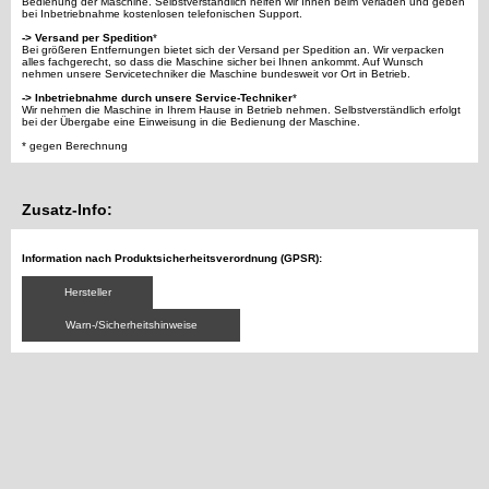
Bedienung der Maschine. Selbstverständlich helfen wir Ihnen beim Verladen und geben
bei Inbetriebnahme kostenlosen telefonischen Support.
-> Versand per Spedition
*
Bei größeren Entfernungen bietet sich der Versand per Spedition an. Wir verpacken
alles fachgerecht, so dass die Maschine sicher bei Ihnen ankommt. Auf Wunsch
nehmen unsere Servicetechniker die Maschine bundesweit vor Ort in Betrieb.
-> Inbetriebnahme durch unsere Service-Techniker
*
Wir nehmen die Maschine in Ihrem Hause in Betrieb nehmen. Selbstverständlich erfolgt
bei der Übergabe eine Einweisung in die Bedienung der Maschine.
* gegen Berechnung
Zusatz-Info:
Information nach Produktsicherheitsverordnung (GPSR):
Hersteller
Warn-/Sicherheitshinweise