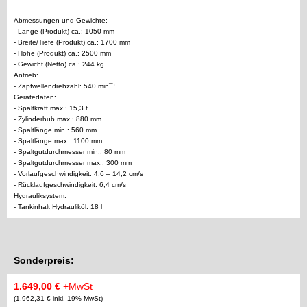
Abmessungen und Gewichte:
- Länge (Produkt) ca.: 1050 mm
- Breite/Tiefe (Produkt) ca.: 1700 mm
- Höhe (Produkt) ca.: 2500 mm
- Gewicht (Netto) ca.: 244 kg
Antrieb:
- Zapfwellendrehzahl: 540 min¯¹
Gerätedaten:
- Spaltkraft max.: 15,3 t
- Zylinderhub max.: 880 mm
- Spaltlänge min.: 560 mm
- Spaltlänge max.: 1100 mm
- Spaltgutdurchmesser min.: 80 mm
- Spaltgutdurchmesser max.: 300 mm
- Vorlaufgeschwindigkeit: 4,6 – 14,2 cm/s
- Rücklaufgeschwindigkeit: 6,4 cm/s
Hydrauliksystem:
- Tankinhalt Hydrauliköl: 18 l
Sonderpreis:
1.649,00 €
+MwSt
(1.962,31 € inkl. 19% MwSt)