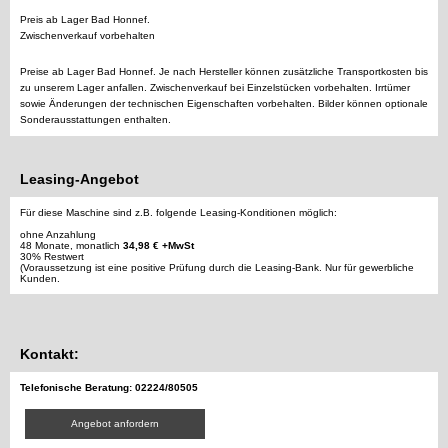
Preis ab Lager Bad Honnef.
Zwischenverkauf vorbehalten
Preise ab Lager Bad Honnef. Je nach Hersteller können zusätzliche Transportkosten bis
zu unserem Lager anfallen. Zwischenverkauf bei Einzelstücken vorbehalten. Irrtümer
sowie Änderungen der technischen Eigenschaften vorbehalten. Bilder können optionale
Sonderausstattungen enthalten.
Leasing-Angebot
Für diese Maschine sind z.B. folgende Leasing-Konditionen möglich:
ohne Anzahlung
48 Monate, monatlich
34,98 € +MwSt
30% Restwert
(Voraussetzung ist eine positive Prüfung durch die Leasing-Bank. Nur für gewerbliche
Kunden.
Kontakt:
Telefonische Beratung: 02224/80505
Angebot anfordern