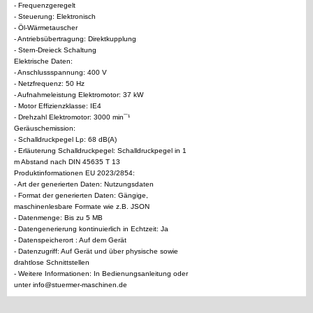
- Frequenzgeregelt
- Steuerung: Elektronisch
- Öl-Wärmetauscher
- Antriebsübertragung: Direktkupplung
- Stern-Dreieck Schaltung
Elektrische Daten:
- Anschlussspannung: 400 V
- Netzfrequenz: 50 Hz
- Aufnahmeleistung Elektromotor: 37 kW
- Motor Effizienzklasse: IE4
- Drehzahl Elektromotor: 3000 min¯¹
Geräuschemission:
- Schalldruckpegel Lp: 68 dB(A)
- Erläuterung Schalldruckpegel: Schalldruckpegel in 1
m Abstand nach DIN 45635 T 13
Produktinformationen EU 2023/2854:
- Art der generierten Daten: Nutzungsdaten
- Format der generierten Daten: Gängige,
maschinenlesbare Formate wie z.B. JSON
- Datenmenge: Bis zu 5 MB
- Datengenerierung kontinuierlich in Echtzeit: Ja
- Datenspeicherort : Auf dem Gerät
- Datenzugriff: Auf Gerät und über physische sowie
drahtlose Schnittstellen
- Weitere Informationen: In Bedienungsanleitung oder
unter info@stuermer-maschinen.de