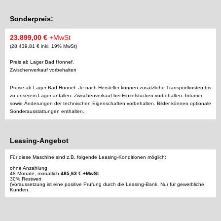
Sonderpreis:
23.899,00 €
+MwSt
(28.439,81 € inkl. 19% MwSt)
Preis ab Lager Bad Honnef.
Zwischenverkauf vorbehalten
Preise ab Lager Bad Honnef. Je nach Hersteller können zusätzliche Transportkosten bis
zu unserem Lager anfallen. Zwischenverkauf bei Einzelstücken vorbehalten. Irrtümer
sowie Änderungen der technischen Eigenschaften vorbehalten. Bilder können optionale
Sonderausstattungen enthalten.
Leasing-Angebot
Für diese Maschine sind z.B. folgende Leasing-Konditionen möglich:
ohne Anzahlung
48 Monate, monatlich
485,63 € +MwSt
30% Restwert
(Voraussetzung ist eine positive Prüfung durch die Leasing-Bank. Nur für gewerbliche
Kunden.