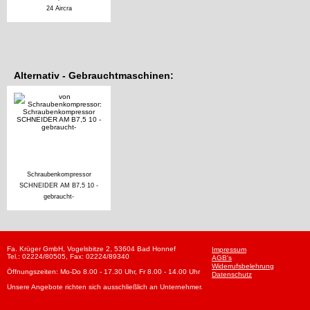
24 Aircra
Alternativ - Gebrauchtmaschinen:
Schraubenkompressor
SCHNEIDER AM B7,5 10 -
gebraucht-
Fa. Krüger GmbH, Vogelsbitze 2, 53604 Bad Honnef
Impressum
Tel.: 02224/80505, Fax: 02224/89340
AGB's
Widerrufsbelehrung
Öffnungszeiten: Mo-Do 8.00 - 17.30 Uhr, Fr 8.00 - 14.00 Uhr
Datenschutz
Unsere Angebote richten sich ausschließlich an Unternehmer.