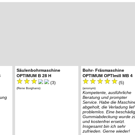
Säulenbohrmaschine
Bohr- Fräsmaschine
4
OPTIMUM B 28 H
OPTIMUM OPTImill MB 4
(3)
(5)
(Rene Borghans)
(anonym)
Kompetente, ausführliche
lung
Beratung und prompter
Service. Habe die Maschin
abgeholt, die Verladung lief
problemlos. Eine beschädig
Gummiabdeckung wurde z
und kostenfrei ersetzt.
Insgesamt bin ich sehr
zufrieden. Gerne wieder!