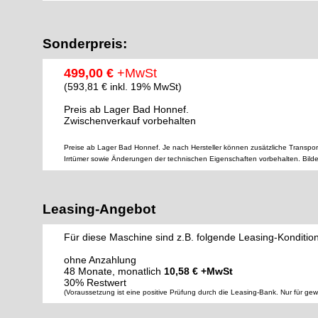
Sonderpreis:
499,00 €
+MwSt
(593,81 € inkl. 19% MwSt)
Preis ab Lager Bad Honnef.
Zwischenverkauf vorbehalten
Preise ab Lager Bad Honnef. Je nach Hersteller können zusätzliche Transpor
Irrtümer sowie Änderungen der technischen Eigenschaften vorbehalten. Bild
Leasing-Angebot
Für diese Maschine sind z.B. folgende Leasing-Konditio
ohne Anzahlung
48 Monate, monatlich
10,58 € +MwSt
30% Restwert
(Voraussetzung ist eine positive Prüfung durch die Leasing-Bank. Nur für ge