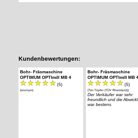
Kundenbewertungen:
Bohr- Fräsmaschine
Bohr- Fräsmaschine
OPTIMUM OPTImill MB 4
OPTIMUM OPTImill MB 
(5)
(5)
(anonym)
(Tim Töpfer (TÜV Rheinland))
Der Verkäufer war sehr
freundlich und die Abwick
war bestens.