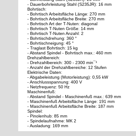
- Dauerbohrleistung Stahl (S235JR): 16 mm
Bohrtisch:
- Bohrtisch Arbeitsfläche Länge: 270 mm
- Bohrtisch Arbeitsfläche Breite: 270 mm
- Bohrtisch Art der T-Nuten: diagonal
- Bohrtisch T-Nuten Größe: 14 mm
- Bohrtisch T-Nuten Anzahl: 2
- Bohrtischdrehung: 360 °
- Bohrtischneigung: 45 °
- Traglast Bohrtisch: 15 kg
- Abstand Spindel - Bohrtisch max.: 460 mm
Drehzahlbereich:
- Drehzahlbereich: 300 - 2300 min¯¹
- Anzahl der Drehzahlbereiche: 12 Stufen
Elektrische Daten:
- Abgabeleistung (Motorleistung): 0,55 kW
- Anschlussspannung: 400 V
- Netzfrequenz: 50 Hz
Maschinenfuß:
- Abstand Spindel - Maschinenfuß max.: 639 mm
- Maschinenfuß Arbeitsfläche Länge: 191 mm
- Maschinenfuß Arbeitsfläche Breite: 187 mm
Spindel:
- Pinolenhub: 85 mm
- Spindelaufnahme: MK 2
- Ausladung: 169 mm