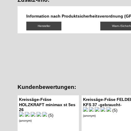
Information nach Produktsicherheitsverordnung (G
Hersteller
Warn-/Sicherh
Kundenbewertungen:
Kreissäge-Fräse
Kreissäge-Fräse FELDE
HOLZKRAFT minimax st 5es
KFS 37 -gebraucht-
26
(5)
(5)
(anonym)
(anonym)