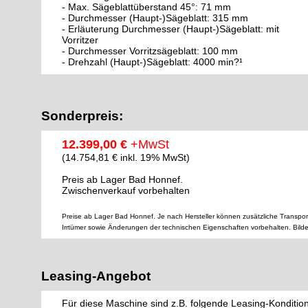
- Max. Sägeblattüberstand 45°: 71 mm
- Durchmesser (Haupt-)Sägeblatt: 315 mm
- Erläuterung Durchmesser (Haupt-)Sägeblatt: mit
Vorritzer
- Durchmesser Vorritzsägeblatt: 100 mm
- Drehzahl (Haupt-)Sägeblatt: 4000 min?¹
Sonderpreis:
12.399,00 €
+MwSt
(14.754,81 € inkl. 19% MwSt)
Preis ab Lager Bad Honnef.
Zwischenverkauf vorbehalten
Preise ab Lager Bad Honnef. Je nach Hersteller können zusätzliche Transpor
Irrtümer sowie Änderungen der technischen Eigenschaften vorbehalten. Bild
Leasing-Angebot
Für diese Maschine sind z.B. folgende Leasing-Konditio