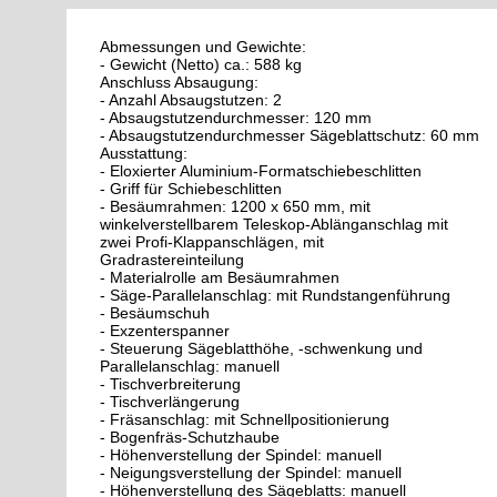
Abmessungen und Gewichte:
- Gewicht (Netto) ca.: 588 kg
Anschluss Absaugung:
- Anzahl Absaugstutzen: 2
- Absaugstutzendurchmesser: 120 mm
- Absaugstutzendurchmesser Sägeblattschutz: 60 mm
Ausstattung:
- Eloxierter Aluminium-Formatschiebeschlitten
- Griff für Schiebeschlitten
- Besäumrahmen: 1200 x 650 mm, mit
winkel­verstellbarem Teleskop-Ablänganschlag mit
zwei Profi-Klappanschlägen, mit
Gradrastereinteilung
- Materialrolle am Besäumrahmen
- Säge-Parallelanschlag: mit Rundstangenführung
- Besäumschuh
- Exzenterspanner
- Steuerung Sägeblatthöhe, -schwenkung und
Parallelanschlag: manuell
- Tischverbreiterung
- Tischverlängerung
- Fräsanschlag: mit Schnellpositionierung
- Bogenfräs-Schutzhaube
- Höhenverstellung der Spindel: manuell
- Neigungsverstellung der Spindel: manuell
- Höhenverstellung des Sägeblatts: manuell