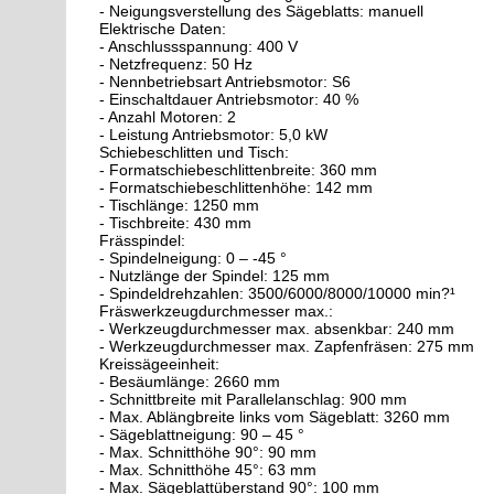
- Neigungsverstellung des Sägeblatts: manuell
Elektrische Daten:
- Anschlussspannung: 400 V
- Netzfrequenz: 50 Hz
- Nennbetriebsart Antriebsmotor: S6
- Einschaltdauer Antriebsmotor: 40 %
- Anzahl Motoren: 2
- Leistung Antriebsmotor: 5,0 kW
Schiebeschlitten und Tisch:
- Formatschiebeschlittenbreite: 360 mm
- Formatschiebeschlittenhöhe: 142 mm
- Tischlänge: 1250 mm
- Tischbreite: 430 mm
Frässpindel:
- Spindelneigung: 0 – -45 °
- Nutzlänge der Spindel: 125 mm
- Spindeldrehzahlen: 3500/6000/8000/10000 min?¹
Fräswerkzeugdurchmesser max.:
- Werkzeugdurchmesser max. absenkbar: 240 mm
- Werkzeugdurchmesser max. Zapfenfräsen: 275 mm
Kreissägeeinheit:
- Besäumlänge: 2660 mm
- Schnittbreite mit Parallelanschlag: 900 mm
- Max. Ablängbreite links vom Sägeblatt: 3260 mm
- Sägeblattneigung: 90 – 45 °
- Max. Schnitthöhe 90°: 90 mm
- Max. Schnitthöhe 45°: 63 mm
- Max. Sägeblattüberstand 90°: 100 mm