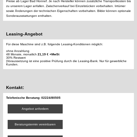
Preise ab Lager Bad Honnef. Je nach Hersteller können zusätzliche Transportkosten bis
zu unserem Lager anfallen. Zwischenverkauf bei Einzelstücken vorbehalten. Irrtümer
sowie Änderungen der technischen Eigenschaften vorbehalten. Bilder können optionale
Sonderausstattungen enthalten.
Leasing-Angebot
Für diese Maschine sind z.B. folgende Leasing-Konditionen möglich:
ohne Anzahlung
48 Monate, monatlich
21,19 € +MwSt
30% Restwert
(Voraussetzung ist eine positive Prüfung durch die Leasing-Bank. Nur für gewerbliche
Kunden.
Kontakt:
Telefonische Beratung: 02224/80505
Angebot anfordern
Beratungstermin vereinbaren