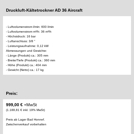
Druckluft-Kältetrockner AD 36 Aircraft
- Luftvolumenstrom l/min: 600 l/min
- Luftvolumenstrom m³/h: 36 m³/h
- Höchstdruck: 16 bar
- Luftanschluss: 3/8 "
- Leistungsaufnahme: 0,12 kW
Abmessungen und Gewichte:
- Länge (Produkt) ca.: 305 mm
- Breite/Tiefe (Produkt) ca.: 360 mm
- Höhe (Produkt) ca.: 404 mm
- Gewicht (Netto) ca.: 17 kg
Preis:
999,00 €
+MwSt
(1.188,81 € inkl. 19% MwSt)
Preis ab Lager Bad Honnef.
Zwischenverkauf vorbehalten