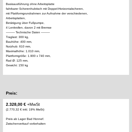
Basisausführung ohne Arbeitsplatte
fahrbarer Scherenhubtisch mit Doppel-Horizontalscheren,
mit Plattformgrundrahmen zur Aufnahme der verschiedenen,
Arbeitsplatten,
Betätigung über Fußpumpe,
4 Lenkrollen, davon 2 mit Bremse
---------- Technische Daten ----------
Traglast: 300 kg,
Bauhöhe: 400 mm,
Nutzhub: 610 mm,
Maximalhöhe: 1.010 mm,
Plattformgröße: 1.900 x 740 mm,
Rad Ø: 125 mm,
Gewicht: 150 kg
Preis:
2.328,00 €
+MwSt
(2.770,32 € inkl. 19% MwSt)
Preis ab Lager Bad Honnef.
Zwischenverkauf vorbehalten