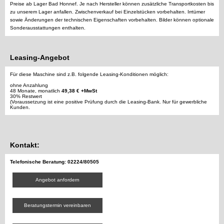
Preise ab Lager Bad Honnef. Je nach Hersteller können zusätzliche Transportkosten bis
zu unserem Lager anfallen. Zwischenverkauf bei Einzelstücken vorbehalten. Irrtümer
sowie Änderungen der technischen Eigenschaften vorbehalten. Bilder können optionale
Sonderausstattungen enthalten.
Leasing-Angebot
Für diese Maschine sind z.B. folgende Leasing-Konditionen möglich:
ohne Anzahlung
48 Monate, monatlich
49,38 € +MwSt
30% Restwert
(Voraussetzung ist eine positive Prüfung durch die Leasing-Bank. Nur für gewerbliche
Kunden.
Kontakt:
Telefonische Beratung: 02224/80505
Angebot anfordern
Beratungstermin vereinbaren