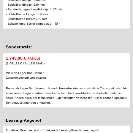
- Schleifbandbreite: 150 mm
- Bandumlaufgeschwindigkeit(en): 20 m/s
- Schleiffläche Länge: 850 mm
- Schleiffläche Breite: 200 mm
- Schwenkung Schleifaggregat: 0 - 45 °
Sonderpreis:
1.749,00 €
+MwSt
(2.081,31 € inkl. 19% MwSt)
Preis ab Lager Bad Honnef.
Zwischenverkauf vorbehalten
Preise ab Lager Bad Honnef. Je nach Hersteller können zusätzliche Transportkosten bis
zu unserem Lager anfallen. Zwischenverkauf bei Einzelstücken vorbehalten. Irrtümer
sowie Änderungen der technischen Eigenschaften vorbehalten. Bilder können optionale
Sonderausstattungen enthalten.
Leasing-Angebot
Für diese Maschine sind z.B. folgende Leasing-Konditionen möglich: