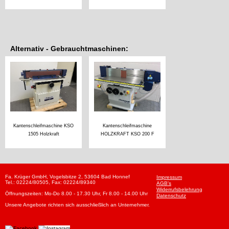
Alternativ - Gebrauchtmaschinen:
Kantenschleifmaschine KSO
Kantenschleifmaschine
1505 Holzkraft
HOLZKRAFT KSO 200 F
Fa. Krüger GmbH, Vogelsbitze 2, 53604 Bad Honnef
Impressum
Tel.: 02224/80505, Fax: 02224/89340
AGB's
Widerrufsbelehrung
Öffnungszeiten: Mo-Do 8.00 - 17.30 Uhr, Fr 8.00 - 14.00 Uhr
Datenschutz
Unsere Angebote richten sich ausschließlich an Unternehmer.