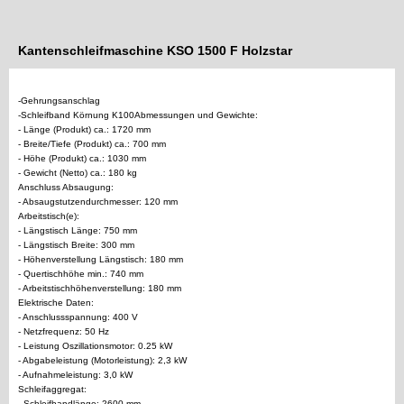
Kantenschleifmaschine KSO 1500 F Holzstar
-Gehrungsanschlag
-Schleifband Körnung K100Abmessungen und Gewichte:
- Länge (Produkt) ca.: 1720 mm
- Breite/Tiefe (Produkt) ca.: 700 mm
- Höhe (Produkt) ca.: 1030 mm
- Gewicht (Netto) ca.: 180 kg
Anschluss Absaugung:
- Absaugstutzendurchmesser: 120 mm
Arbeitstisch(e):
- Längstisch Länge: 750 mm
- Längstisch Breite: 300 mm
- Höhenverstellung Längstisch: 180 mm
- Quertischhöhe min.: 740 mm
- Arbeitstischhöhenverstellung: 180 mm
Elektrische Daten:
- Anschlussspannung: 400 V
- Netzfrequenz: 50 Hz
- Leistung Oszillationsmotor: 0.25 kW
- Abgabeleistung (Motorleistung): 2,3 kW
- Aufnahmeleistung: 3,0 kW
Schleifaggregat:
- Schleifbandlänge: 2600 mm