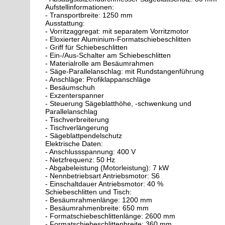
Aufstellinformationen:
- Transportbreite: 1250 mm
Ausstattung:
- Vorritzaggregat: mit separatem Vorritzmotor
- Eloxierter Aluminium-Formatschiebeschlitten
- Griff für Schiebeschlitten
- Ein-/Aus-Schalter am Schiebeschlitten
- Materialrolle am Besäumrahmen
- Säge-Parallelanschlag: mit Rundstangenführung
- Anschläge: Profiklappanschläge
- Besäumschuh
- Exzenterspanner
- Steuerung Sägeblatthöhe, -schwenkung und
Parallelanschlag
- Tischverbreiterung
- Tischverlängerung
- Sägeblattpendelschutz
Elektrische Daten:
- Anschlussspannung: 400 V
- Netzfrequenz: 50 Hz
- Abgabeleistung (Motorleistung): 7 kW
- Nennbetriebsart Antriebsmotor: S6
- Einschaltdauer Antriebsmotor: 40 %
Schiebeschlitten und Tisch:
- Besäumrahmenlänge: 1200 mm
- Besäumrahmenbreite: 650 mm
- Formatschiebeschlittenlänge: 2600 mm
- Formatschiebeschlittenbreite: 360 mm