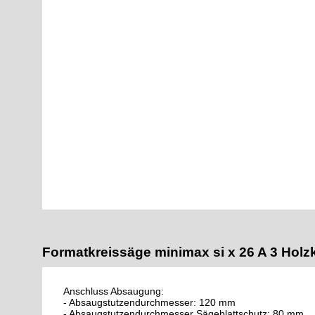
Formatkreissäge minimax si x 26 A 3 Holzk
Anschluss Absaugung:
- Absaugstutzendurchmesser: 120 mm
- Absaugstutzendurchmesser Sägeblattschutz: 80 mm