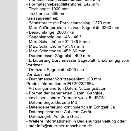
- Formatschiebeschlittenhöhe: 142 mm
- Tischlänge: 1000 mm
- Tischbreite: 685 mm
Kreissägeeinheit:
- Schnittbreite mit Parallelanschlag: 1270 mm
- Max. Ablängbreite links vom Sägeblatt: 3260 mm
- Besäumlänge: 2600 mm
- Sägeblattneigung: -46 - 46 °
- Max. Schnitthöhe 90°: 136.5 mm
- Max. Schnitthöhe 45°: 97 mm
- Max. Schnitthöhe -45°: 60 mm
- Durchmesser Sägeblatt: 400 mm
- Erläuterung Durchmesser Sägeblatt: Unabhängig vom
Vorritzer
- Drehzahl Sägeblatt: 4000 min¯¹
Vorritzeinheit:
- Durchmesser Vorritzsägeblatt: 160 mm
Produktinformationen EU 2023/2854:
- Art der generierten Daten: Nutzungsdaten
- Format der generierten Daten: Gängige,
maschinenlesbare Formate wie z.B. JSON
- Datenmenge: Bis zu 5 MB
- Datengenerierung kontinuierlich in Echtzeit: Ja
- Datenspeicherort : Auf dem Gerät
- Datenzugriff: Auf dem Gerät
- Weitere Informationen: In Bedienungsanleitung oder
unter info@stuermer-maschinen.de