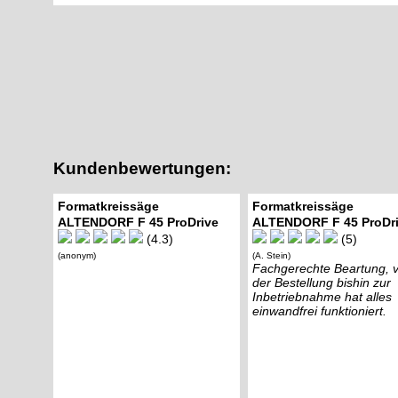
Kundenbewertungen:
Formatkreissäge
Formatkreissäge
ALTENDORF F 45 ProDrive
ALTENDORF F 45 ProDr
(4.3)
(5)
(anonym)
(A. Stein)
Fachgerechte Beartung, 
der Bestellung bishin zur
Inbetriebnahme hat alles
einwandfrei funktioniert.