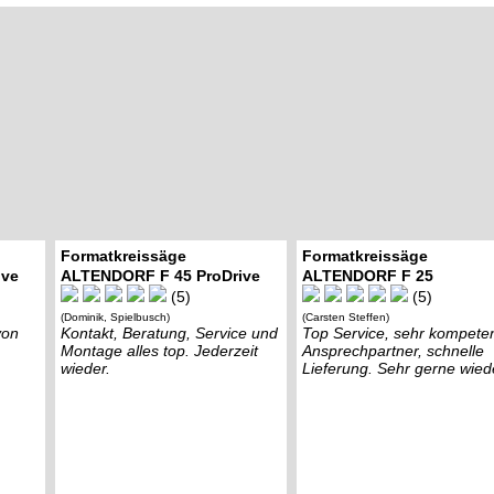
Formatkreissäge
Formatkreissäge
ive
ALTENDORF F 45 ProDrive
ALTENDORF F 25
(5)
(5)
(Dominik, Spielbusch)
(Carsten Steffen)
von
Kontakt, Beratung, Service und
Top Service, sehr kompete
Montage alles top. Jederzeit
Ansprechpartner, schnelle
wieder.
Lieferung. Sehr gerne wied