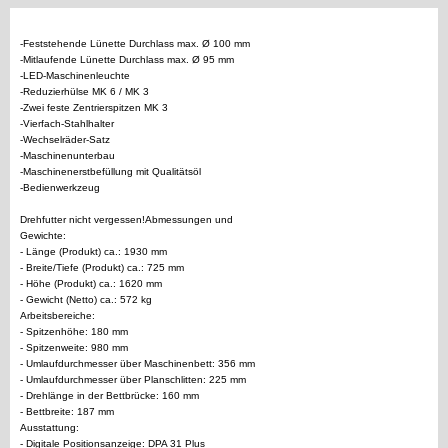
-Feststehende Lünette Durchlass max. Ø 100 mm
-Mitlaufende Lünette Durchlass max. Ø 95 mm
-LED-Maschinenleuchte
-Reduzierhülse MK 6 / MK 3
-Zwei feste Zentrierspitzen MK 3
-Vierfach-Stahlhalter
-Wechselräder-Satz
-Maschinenunterbau
-Maschinenerstbefüllung mit Qualitätsöl
-Bedienwerkzeug
Drehfutter nicht vergessen!Abmessungen und
Gewichte:
- Länge (Produkt) ca.: 1930 mm
- Breite/Tiefe (Produkt) ca.: 725 mm
- Höhe (Produkt) ca.: 1620 mm
- Gewicht (Netto) ca.: 572 kg
Arbeitsbereiche:
- Spitzenhöhe: 180 mm
- Spitzenweite: 980 mm
- Umlaufdurchmesser über Maschinenbett: 356 mm
- Umlaufdurchmesser über Planschlitten: 225 mm
- Drehlänge in der Bettbrücke: 160 mm
- Bettbreite: 187 mm
Ausstattung:
- Digitale Positionsanzeige: DPA 31 Plus