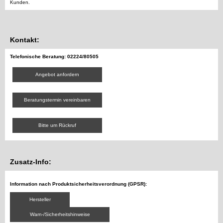
Kunden.
Kontakt:
Telefonische Beratung: 02224/80505
Angebot anfordern
Beratungstermin vereinbaren
Bitte um Rückruf
Zusatz-Info:
Information nach Produktsicherheitsverordnung (GPSR):
Hersteller
Warn-/Sicherheitshinweise