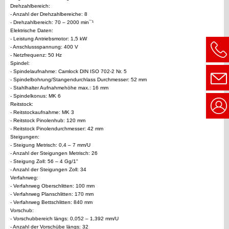
Drehzahlbereich:
- Anzahl der Drehzahlbereiche: 8
- Drehzahlbereich: 70 – 2000 min¯¹
Elektrische Daten:
- Leistung Antriebsmotor: 1,5 kW
- Anschlussspannung: 400 V
- Netzfrequenz: 50 Hz
Spindel:
- Spindelaufnahme: Camlock DIN ISO 702-2 Nr. 5
- Spindelbohrung/Stangendurchlass Durchmesser: 52 mm
- Stahlhalter Aufnahmehöhe max.: 16 mm
- Spindelkonus: MK 6
Reitstock:
- Reitstockaufnahme: MK 3
- Reitstock Pinolenhub: 120 mm
- Reitstock Pinolendurchmesser: 42 mm
Steigungen:
- Steigung Metrisch: 0,4 – 7 mm/U
- Anzahl der Steigungen Metrisch: 26
- Steigung Zoll: 56 – 4 Gg/1"
- Anzahl der Steigungen Zoll: 34
Verfahrweg:
- Verfahrweg Oberschlitten: 100 mm
- Verfahrweg Planschlitten: 170 mm
- Verfahrweg Bettschlitten: 840 mm
Vorschub:
- Vorschubbereich längs: 0,052 – 1,392 mm/U
- Anzahl der Vorschübe längs: 32