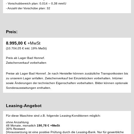
- Vorschubbereich plan: 0,014 – 0,38 mm/U
- Anzahl der Vorschübe plan: 32
Preis:
8.995,00 €
+MwSt
(10.704,05 € inkl. 19% MwSt)
Preis ab Lager Bad Honnef.
Zwischenverkauf vorbehalten
Preise ab Lager Bad Honnef. Je nach Hersteller können zusätzliche Transportkosten bis
zu unserem Lager anfallen. Zwischenverkauf bei Einzelstücken vorbehalten. Irrtümer
sowie Änderungen der technischen Eigenschaften vorbehalten. Bilder können optionale
Sonderausstattungen enthalten.
Leasing-Angebot
Für diese Maschine sind z.B. folgende Leasing-Konditionen möglich:
ohne Anzahlung
48 Monate, monatlich
190,78 € +MwSt
30% Restwert
(Voraussetzung ist eine positive Prüfung durch die Leasing-Bank. Nur für gewerbliche