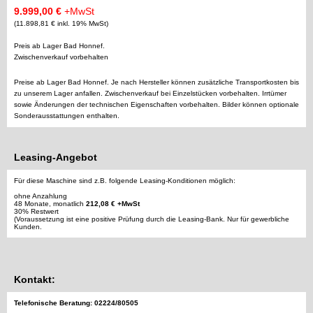
9.999,00 €
+MwSt
(11.898,81 € inkl. 19% MwSt)
Preis ab Lager Bad Honnef.
Zwischenverkauf vorbehalten
Preise ab Lager Bad Honnef. Je nach Hersteller können zusätzliche Transportkosten bis
zu unserem Lager anfallen. Zwischenverkauf bei Einzelstücken vorbehalten. Irrtümer
sowie Änderungen der technischen Eigenschaften vorbehalten. Bilder können optionale
Sonderausstattungen enthalten.
Leasing-Angebot
Für diese Maschine sind z.B. folgende Leasing-Konditionen möglich:
ohne Anzahlung
48 Monate, monatlich
212,08 € +MwSt
30% Restwert
(Voraussetzung ist eine positive Prüfung durch die Leasing-Bank. Nur für gewerbliche
Kunden.
Kontakt:
Telefonische Beratung: 02224/80505