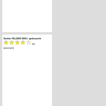
Dickte FELDER D951 -gebraucht-
(4)
(anonym)