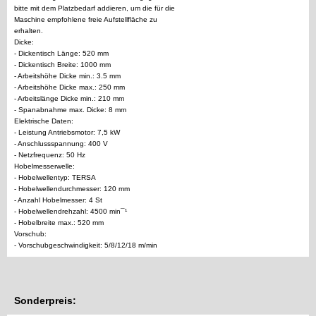
bitte mit dem Platzbedarf addieren, um die für die
Maschine empfohlene freie Aufstellfläche zu
erhalten.
Dicke:
- Dickentisch Länge: 520 mm
- Dickentisch Breite: 1000 mm
- Arbeitshöhe Dicke min.: 3.5 mm
- Arbeitshöhe Dicke max.: 250 mm
- Arbeitslänge Dicke min.: 210 mm
- Spanabnahme max. Dicke: 8 mm
Elektrische Daten:
- Leistung Antriebsmotor: 7,5 kW
- Anschlussspannung: 400 V
- Netzfrequenz: 50 Hz
Hobelmesserwelle:
- Hobelwellentyp: TERSA
- Hobelwellendurchmesser: 120 mm
- Anzahl Hobelmesser: 4 St
- Hobelwellendrehzahl: 4500 min¯¹
- Hobelbreite max.: 520 mm
Vorschub:
- Vorschubgeschwindigkeit: 5/8/12/18 m/min
Sonderpreis: