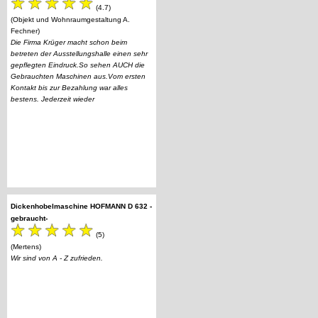
(4.7)
(Objekt und Wohnraumgestaltung A.
Fechner)
Die Firma Krüger macht schon beim
betreten der Ausstellungshalle einen sehr
gepflegten Eindruck.So sehen AUCH die
Gebrauchten Maschinen aus.Vom ersten
Kontakt bis zur Bezahlung war alles
bestens. Jederzeit wieder
Dickenhobelmaschine HOFMANN D 632 -
gebraucht-
(5)
(Mertens)
Wir sind von A - Z zufrieden.