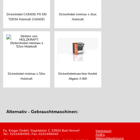
Dickenhobel CASADEI PS 630
Dickenhobel minimax s 41es
TERSA Holzkraft CASADEI
Holzkraft
Dickenhobel minimax s 52es
Dickenhobelmaschine Houfek
Holzkraft
Aligator A 800
Alternativ - Gebrauchtmaschinen:
Fa. Krüger GmbH, Vogelsbitze 2, 53604 Bad Honnef
Impressum
Tel.: 02224/80505, Fax: 02224/89340
AGB's
Widerrufsbelehrung