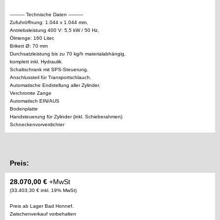
---------- Technische Daten ----------
Zufuhröffnung: 1.044 x 1.044 mm,
Antriebsleistung 400 V: 5,5 kW / 50 Hz,
Ölmenge: 160 Liter,
Brikett Ø: 70 mm
Durchsatzleistung bis zu 70 kg/h materialabhängig,
komplett inkl. Hydraulik.
Schaltschrank mit SPS-Steuerung.
Anschlussteil für Transportschlauch.
Automatische Endstellung aller Zylinder.
Verchromte Zange
Automatisch EIN/AUS
Bodenplatte
Handsteuerung für Zylinder (inkl. Schieberahmen)
Schneckenvorverdichter
Preis:
28.070,00 €
+MwSt
(33.403,30 € inkl. 19% MwSt)
Preis ab Lager Bad Honnef.
Zwischenverkauf vorbehalten