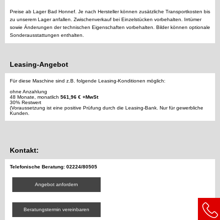
Preise ab Lager Bad Honnef. Je nach Hersteller können zusätzliche Transportkosten bis
zu unserem Lager anfallen. Zwischenverkauf bei Einzelstücken vorbehalten. Irrtümer
sowie Änderungen der technischen Eigenschaften vorbehalten. Bilder können optionale
Sonderausstattungen enthalten.
Leasing-Angebot
Für diese Maschine sind z.B. folgende Leasing-Konditionen möglich:
ohne Anzahlung
48 Monate, monatlich
561,96 € +MwSt
30% Restwert
(Voraussetzung ist eine positive Prüfung durch die Leasing-Bank. Nur für gewerbliche
Kunden.
Kontakt:
Telefonische Beratung: 02224/80505
Angebot anfordern
Beratungstermin vereinbaren