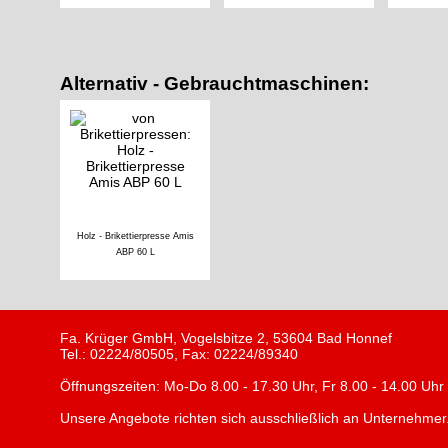
Alternativ - Gebrauchtmaschinen:
Holz - Brikettierpresse Amis
ABP 60 L
Fa. Krüger GmbH, Vogelsbitze 2, 53604 Bad Honnef
Tel.: 02224/80505, Fax: 02224/89340
Öffnungszeiten: Mo-Do 8.00 - 17.30 Uhr, Fr 8.00 - 14.00 Uhr
Unsere Angebote richten sich ausschließlich an Unternehmer