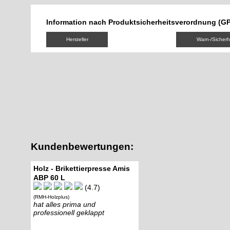
Information nach Produktsicherheitsverordnung (G
Hersteller
Warn-/Sicherh
Kundenbewertungen:
Holz - Brikettierpresse Amis
ABP 60 L
(4.7)
(RMH-Holzplus)
hat alles prima und
professionell geklappt