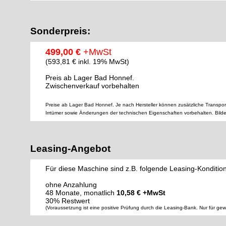
Sonderpreis:
499,00 €
+MwSt
(593,81 € inkl. 19% MwSt)
Preis ab Lager Bad Honnef.
Zwischenverkauf vorbehalten
Preise ab Lager Bad Honnef. Je nach Hersteller können zusätzliche Transpor
Irrtümer sowie Änderungen der technischen Eigenschaften vorbehalten. Bild
Leasing-Angebot
Für diese Maschine sind z.B. folgende Leasing-Konditio
ohne Anzahlung
48 Monate, monatlich
10,58 € +MwSt
30% Restwert
(Voraussetzung ist eine positive Prüfung durch die Leasing-Bank. Nur für ge