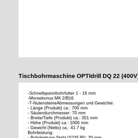
Tischbohrmaschine OPTIdrill DQ 22 (400
-Schnellspannbohrfutter 1 - 16 mm
-Morsekonus MK 2/B16
-T-NutensteineAbmessungen und Gewichte:
- Länge (Produkt) ca.: 700 mm
- Säulendurchmesser: 70 mm
- Breite/Tiefe (Produkt) ca.: 351 mm
- Höhe (Produkt) ca.: 1006 mm
- Gewicht (Netto) ca.: 41.7 kg
Bohrleistung:
- Bohrleistung Stahl (S235JR): 20 mm