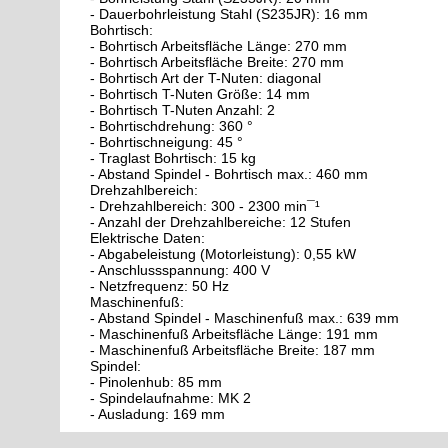
- Dauerbohrleistung Stahl (S235JR): 16 mm
Bohrtisch:
- Bohrtisch Arbeitsfläche Länge: 270 mm
- Bohrtisch Arbeitsfläche Breite: 270 mm
- Bohrtisch Art der T-Nuten: diagonal
- Bohrtisch T-Nuten Größe: 14 mm
- Bohrtisch T-Nuten Anzahl: 2
- Bohrtischdrehung: 360 °
- Bohrtischneigung: 45 °
- Traglast Bohrtisch: 15 kg
- Abstand Spindel - Bohrtisch max.: 460 mm
Drehzahlbereich:
- Drehzahlbereich: 300 - 2300 min¯¹
- Anzahl der Drehzahlbereiche: 12 Stufen
Elektrische Daten:
- Abgabeleistung (Motorleistung): 0,55 kW
- Anschlussspannung: 400 V
- Netzfrequenz: 50 Hz
Maschinenfuß:
- Abstand Spindel - Maschinenfuß max.: 639 mm
- Maschinenfuß Arbeitsfläche Länge: 191 mm
- Maschinenfuß Arbeitsfläche Breite: 187 mm
Spindel:
- Pinolenhub: 85 mm
- Spindelaufnahme: MK 2
- Ausladung: 169 mm