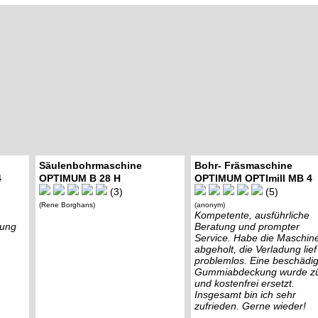
Säulenbohrmaschine
Bohr- Fräsmaschine
4
OPTIMUM B 28 H
OPTIMUM OPTImill MB 4
(3)
(5)
(Rene Borghans)
(anonym)
Kompetente, ausführliche
lung
Beratung und prompter
Service. Habe die Maschin
abgeholt, die Verladung lief
problemlos. Eine beschädig
Gummiabdeckung wurde z
und kostenfrei ersetzt.
Insgesamt bin ich sehr
zufrieden. Gerne wieder!