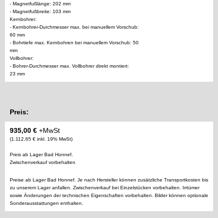
- Magnetfußlänge: 202 mm
- Magnetfußbreite: 103 mm
Kernbohrer:
- Kernbohrer-Durchmesser max. bei manuellem Vorschub:
60 mm
- Bohrtiefe max. Kernbohren bei manuellem Vorschub: 50
mm
Vollbohrer:
- Bohrer-Durchmesser max. Vollbohrer direkt montiert:
23 mm
Preis:
935,00 €
+MwSt
(1.112,65 € inkl. 19% MwSt)
Preis ab Lager Bad Honnef.
Zwischenverkauf vorbehalten
Preise ab Lager Bad Honnef. Je nach Hersteller können zusätzliche Transportkosten bis
zu unserem Lager anfallen. Zwischenverkauf bei Einzelstücken vorbehalten. Irrtümer
sowie Änderungen der technischen Eigenschaften vorbehalten. Bilder können optionale
Sonderausstattungen enthalten.