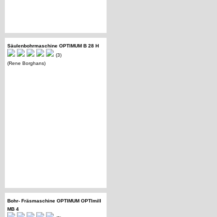
Säulenbohrmaschine OPTIMUM B 28 H
(3)
(Rene Borghans)
Bohr- Fräsmaschine OPTIMUM OPTImill
MB 4