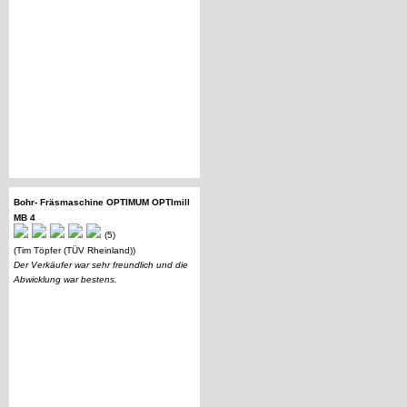
Bohr- Fräsmaschine OPTIMUM OPTImill
MB 4
(5)
(Tim Töpfer (TÜV Rheinland))
Der Verkäufer war sehr freundlich und die
Abwicklung war bestens.