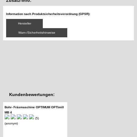
Zusatz-Info:
Information nach Produktsicherheitsverordnung (GPSR):
Hersteller
Warn-/Sicherheitshinweise
Kundenbewertungen:
Bohr- Fräsmaschine OPTIMUM OPTImill
MB 4
(5)
(anonym)