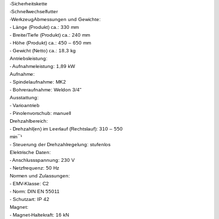
-Sicherheitskette
-Schnellwechselfutter
-WerkzeugAbmessungen und Gewichte:
- Länge (Produkt) ca.: 330 mm
- Breite/Tiefe (Produkt) ca.: 240 mm
- Höhe (Produkt) ca.: 450 – 650 mm
- Gewicht (Netto) ca.: 18,3 kg
Antriebsleistung:
- Aufnahmeleistung: 1,89 kW
Aufnahme:
- Spindelaufnahme: MK2
- Bohreraufnahme: Weldon 3/4"
Ausstattung:
- Varioantrieb
- Pinolenvorschub: manuell
Drehzahlbereich:
- Drehzahl(en) im Leerlauf (Rechtslauf): 310 – 550
min¯¹
- Steuerung der Drehzahlregelung: stufenlos
Elektrische Daten:
- Anschlussspannung: 230 V
- Netzfrequenz: 50 Hz
Normen und Zulassungen:
- EMV-Klasse: C2
- Norm: DIN EN 55011
- Schutzart: IP 42
Magnet:
- Magnet-Haltekraft: 16 kN