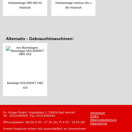
Holzbandsäge HBS 940 AS
Holzbandsäge minimax hbs s
Holzkraft
45n Holzkraft
Alternativ - Gebrauchtmaschinen:
Bandsäge HOLZKRAFT HBS
433
Fa. Krüger GmbH, Vogelsbitze 2, 53604 Bad Honnef
Impressum
Tel.: 02224/80505, Fax: 02224/89340
AGB's
Widerrufsbelehrung
Öffnungszeiten: Mo-Do 8.00 - 17.30 Uhr, Fr 8.00 - 14.00 Uhr
Datenschutz
Unsere Angebote richten sich ausschließlich an Unternehmer.