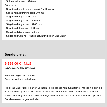
- Schnittbreite max.: 910 mm
Sägeband:
- Sägebandgeschwindigkeit(en): 1550 m/min
- Schwungraddurchmesser: 940 mm
- Sägebandlänge: 6690 mm
- Sägebandlänge min.: 6630 mm
- Sägebandlänge max.: 6700 mm
- Sägebandstärke min.: 0,8 mm
- Sägebandstärke max.: 0,9 mm
- Sägebandführung: Präzisionsführung oben und unten
Sonderpreis:
9.599,00 €
+MwSt
(11.422,81 € inkl. 19% MwSt)
Preis ab Lager Bad Honnef.
Zwischenverkauf vorbehalten
Preise ab Lager Bad Honnef. Je nach Hersteller können zusätzliche Transportkosten bis
zu unserem Lager anfallen. Zwischenverkauf bei Einzelstücken vorbehalten. Irrtümer
sowie Änderungen der technischen Eigenschaften vorbehalten. Bilder können optionale
Sonderausstattungen enthalten.