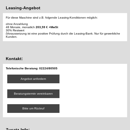
Leasing-Angebot
Für diese Maschine sind z.B. folgende Leasing-Konditionen möglich:
ohne Anzahlung
48 Monate, monatlich
203,59 € +MwSt
30% Restwert
(Voraussetzung ist eine positive Prüfung durch die Leasing-Bank. Nur für gewerbliche
Kunden.
Kontakt:
Telefonische Beratung: 02224/80505
Angebot anfordern
Beratungstermin vereinbaren
Bitte um Rückruf
Zusatz-Info: