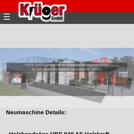
☰
Neue und gebrauchte Holzbearbeitungsmaschinen
Wir beraten mit passenden
Ihr kompetenter Partner seit über 45 Jahren
Automatisierungslösungen!
Neumaschine Details: