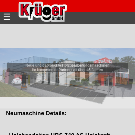
☰
Neue und gebrauchte Holzbearbeitungsmaschinen
Wir beraten mit passenden
Ihr kompetenter Partner seit über 45 Jahren
Automatisierungslösungen!
Neumaschine Details: