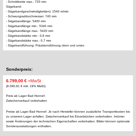
- Schnittbreite max.: 720 mm
Sägeband:
- Sägebandgeschwindigkeit(en): 1540 m/min
- Schwungraddurchmesser: 740 mm
- Sägebandlänge: 5400 mm
- Sägebandlänge min.: 5340 mm
- Sägebandlänge max.: 5420 mm
- Sägebandstärke min.: 0,6 mm
- Sägebandstärke max.: 0,7 mm
- Sägebandführung: Präzisionsführung oben und unten
Sonderpreis:
6.799,00 €
+MwSt
(8.090,81 € inkl. 19% MwSt)
Preis ab Lager Bad Honnef.
Zwischenverkauf vorbehalten
Preise ab Lager Bad Honnef. Je nach Hersteller können zusätzliche Transportkosten bis
zu unserem Lager anfallen. Zwischenverkauf bei Einzelstücken vorbehalten. Irrtümer
sowie Änderungen der technischen Eigenschaften vorbehalten. Bilder können optionale
Sonderausstattungen enthalten.