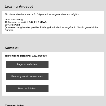
Leasing-Angebot
Für diese Maschine sind z.B. folgende Leasing-Konditionen möglich:
ohne Anzahlung
48 Monate, monatlich
144,21 € +MwSt
30% Restwert
(Voraussetzung ist eine positive Prüfung durch die Leasing-Bank. Nur für gewerbliche
Kunden.
Kontakt:
Telefonische Beratung: 02224/80505
Angebot anfordern
Beratungstermin vereinbaren
Bitte um Rückruf
Zusatz-Info: