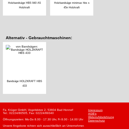
Holzbandsäge HBS 940 AS
Holzbandsäge minimax hbs s
Holzkraft
45n Holzkraft
Alternativ - Gebrauchtmaschinen:
Bandsäge HOLZKRAFT HBS
433
Fa. Krüger GmbH, Vogelsbitze 2, 53604 Bad Honnef
Impressum
Tel.: 02224/80505, Fax: 02224/89340
AGB's
Widerrufsbelehrung
Öffnungszeiten: Mo-Do 8.00 - 17.30 Uhr, Fr 8.00 - 14.00 Uhr
Datenschutz
Unsere Angebote richten sich ausschließlich an Unternehmer.