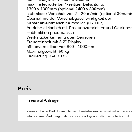
max. Teilegröße bei 4-seitiger Bekantung:
1300 x 1300mm (optional 2400 x 800mm)
stufenloser Vorschub von 7 - 20 m/min (optional 30m/mi
Übernahme der Vorschubgeschwindigkeit der
Kantenanleimmaschine möglich (0 - 10V)
Antriebe elektrisch mit Frequenzumrichter und Getriebe
Hubfunktion pneumatisch
Werkstückerkennung über Sensoren
Steuereinheit mit 3,2" Display
höhenverstellbar von 800 - 1000mm
Maximalgewicht: 60 kg
Lackierung RAL 7035
Preis:
Preis auf Anfrage
Preise ab Lager Bad Honnef. Je nach Hersteller können zusätzliche Transpor
Irrtümer sowie Änderungen der technischen Eigenschaften vorbehalten. Bild