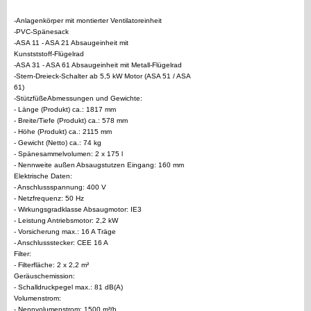
-Anlagenkörper mit montierter Ventilatoreinheit
-PVC-Spänesack
-ASA 11 - ASA 21 Absaugeinheit mit
Kunstststoff-Flügelrad
-ASA 31 - ASA 61 Absaugeinheit mit Metall-Flügelrad
-Stern-Dreieck-Schalter ab 5,5 kW Motor (ASA 51 / ASA
61)
-StützfüßeAbmessungen und Gewichte:
- Länge (Produkt) ca.: 1817 mm
- Breite/Tiefe (Produkt) ca.: 578 mm
- Höhe (Produkt) ca.: 2115 mm
- Gewicht (Netto) ca.: 74 kg
- Spänesammelvolumen: 2 x 175 l
- Nennweite außen Absaugstutzen Eingang: 160 mm
Elektrische Daten:
- Anschlussspannung: 400 V
- Netzfrequenz: 50 Hz
- Wirkungsgradklasse Absaugmotor: IE3
- Leistung Antriebsmotor: 2,2 kW
- Vorsicherung max.: 16 A Träge
- Anschlussstecker: CEE 16 A
Filter:
- Filterfläche: 2 x 2,2 m²
Geräuschemission:
- Schalldruckpegel max.: 81 dB(A)
Volumenstrom:
- Nennvolumenstrom: 1500 m³/h