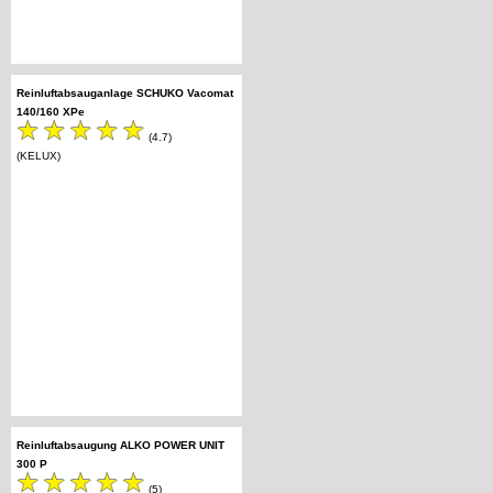
Reinluftabsauganlage SCHUKO Vacomat
140/160 XPe
(4.7)
(KELUX)
Reinluftabsaugung ALKO POWER UNIT
300 P
(5)