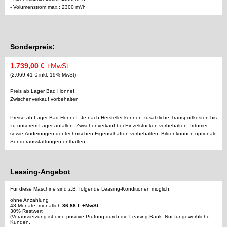
- Volumenstrom max.: 2300 m³/h
Sonderpreis:
1.739,00 €
+MwSt
(2.069,41 € inkl. 19% MwSt)
Preis ab Lager Bad Honnef.
Zwischenverkauf vorbehalten
Preise ab Lager Bad Honnef. Je nach Hersteller können zusätzliche Transportkosten bis
zu unserem Lager anfallen. Zwischenverkauf bei Einzelstücken vorbehalten. Irrtümer
sowie Änderungen der technischen Eigenschaften vorbehalten. Bilder können optionale
Sonderausstattungen enthalten.
Leasing-Angebot
Für diese Maschine sind z.B. folgende Leasing-Konditionen möglich:
ohne Anzahlung
48 Monate, monatlich
36,88 € +MwSt
30% Restwert
(Voraussetzung ist eine positive Prüfung durch die Leasing-Bank. Nur für gewerbliche
Kunden.