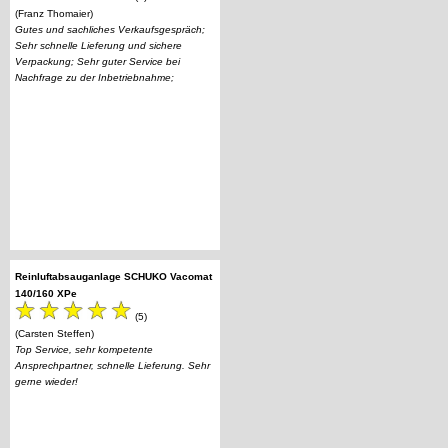
(Franz Thomaier)
Gutes und sachliches Verkaufsgespräch;
Sehr schnelle Lieferung und sichere
Verpackung; Sehr guter Service bei
Nachfrage zu der Inbetriebnahme;
Reinluftabsauganlage SCHUKO Vacomat
140/160 XPe
(5)
(Carsten Steffen)
Top Service, sehr kompetente
Ansprechpartner, schnelle Lieferung. Sehr
gerne wieder!