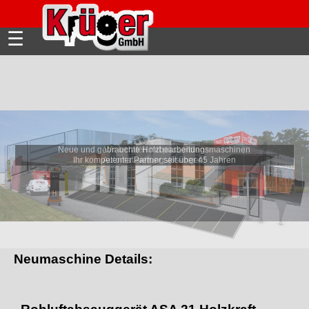
☰
Neue und gebrauchte Holzbearbeitungsmaschinen
Wir beraten mit passenden
Ihr kompetenter Partner seit über 45 Jahren
Automatisierungslösungen!
Neumaschine Details: