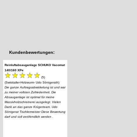
Kundenbewertungen:
Reinluftabsauganlage SCHUKO Vacomat
140/160 XPe
(5)
(Swisttaller-Holzwurm- Udo Söntgerath)
Die ganze Auftragsabwickelung ist und war
zu meiner vollsten Zufriedenheit. Die
Absauganlage ist optimal für meine
Massivholzschreinerei ausgelegt. Vielen
Dank an das ganze Krügerteam. Udo
Söntgerat Tischlermeister Diese Bewertung
darf und soll veröfendlich werden .