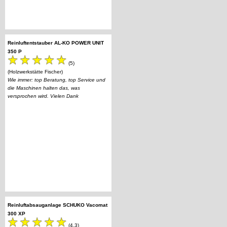
Reinluftentstauber AL-KO POWER UNIT
350 P
(5)
(Holzwerkstätte Fischer)
Wie immer: top Beratung, top Service und
die Maschinen halten das, was
versprochen wird. Vielen Dank
Reinluftabsauganlage SCHUKO Vacomat
300 XP
(4.3)