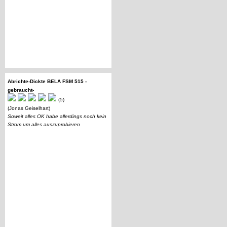
Abrichte-Dickte BELA FSM 515 -
gebraucht-
(5)
(Jonas Geiselhart)
Soweit alles OK habe allerdings noch kein
Strom um alles auszuprobieren