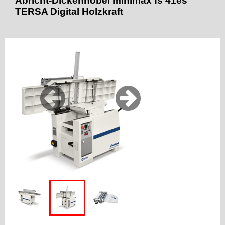
Abricht-Dickenhobel minimax fs 41es
TERSA Digital Holzkraft