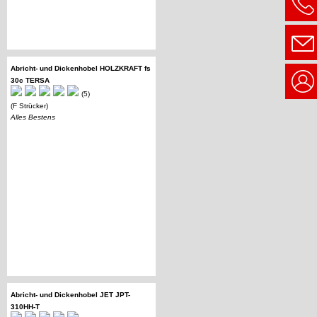
Abricht- und Dickenhobel HOLZKRAFT fs
30c TERSA
(5)
(F Strücker)
Alles Bestens
Abricht- und Dickenhobel JET JPT-
310HH-T