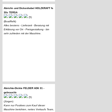
Abricht- und Dickenhobel HOLZKRAFT fs
30c TERSA
(5)
(BoatRefit)
Alles bestens - Lieferzeit - Beratung mit
Erklärung vor Ort - Preisgestaltung - bin
sehr zufrieden mit der Maschine.
Abrichte-Dickte FELDER AD6 31 -
gebraucht-
(5)
(Jürgen)
Kann nur Positives zum Kauf dieser
Maschine berichten, nettes Verkaufs Team,