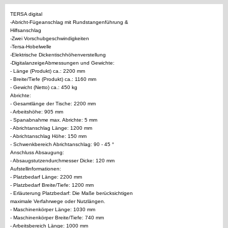
TERSA digital
-Abricht-Fügeanschlag mit Rundstangenführung &
Hilfsanschlag
-Zwei Vorschubgeschwindigkeiten
-Tersa-Hobelwelle
-Elektrische Dickentischhöhenverstellung
-DigitalanzeigeAbmessungen und Gewichte:
- Länge (Produkt) ca.: 2200 mm
- Breite/Tiefe (Produkt) ca.: 1160 mm
- Gewicht (Netto) ca.: 450 kg
Abrichte:
- Gesamtlänge der Tische: 2200 mm
- Arbeitshöhe: 905 mm
- Spanabnahme max. Abrichte: 5 mm
- Abrichtanschlag Länge: 1200 mm
- Abrichtanschlag Höhe: 150 mm
- Schwenkbereich Abrichtanschlag: 90 - 45 °
Anschluss Absaugung:
- Absaugstutzendurchmesser Dicke: 120 mm
Aufstellinformationen:
- Platzbedarf Länge: 2200 mm
- Platzbedarf Breite/Tiefe: 1200 mm
- Erläuterung Platzbedarf: Die Maße berücksichtigen
maximale Verfahrwege oder Nutzlängen.
- Maschinenkörper Länge: 1030 mm
- Maschinenkörper Breite/Tiefe: 740 mm
- Arbeitsbereich Länge: 1000 mm