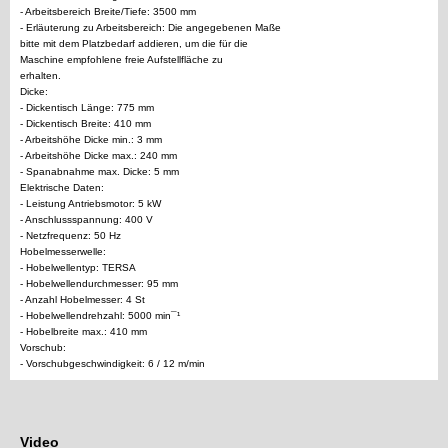
- Arbeitsbereich Breite/Tiefe: 3500 mm
- Erläuterung zu Arbeitsbereich: Die angegebenen Maße
bitte mit dem Platzbedarf addieren, um die für die
Maschine empfohlene freie Aufstellfläche zu
erhalten.
Dicke:
- Dickentisch Länge: 775 mm
- Dickentisch Breite: 410 mm
- Arbeitshöhe Dicke min.: 3 mm
- Arbeitshöhe Dicke max.: 240 mm
- Spanabnahme max. Dicke: 5 mm
Elektrische Daten:
- Leistung Antriebsmotor: 5 kW
- Anschlussspannung: 400 V
- Netzfrequenz: 50 Hz
Hobelmesserwelle:
- Hobelwellentyp: TERSA
- Hobelwellendurchmesser: 95 mm
- Anzahl Hobelmesser: 4 St
- Hobelwellendrehzahl: 5000 min¯¹
- Hobelbreite max.: 410 mm
Vorschub:
- Vorschubgeschwindigkeit: 6 / 12 m/min
Video