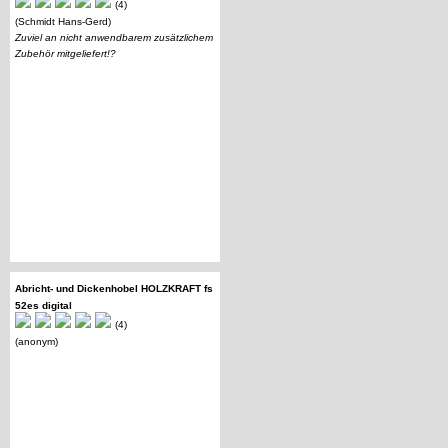
(4)
(Schmidt Hans-Gerd)
Zuviel an nicht anwendbarem zusätzlichem
Zubehör mitgeliefert!?
Abricht- und Dickenhobel HOLZKRAFT fs
52es digital
(4)
(anonym)