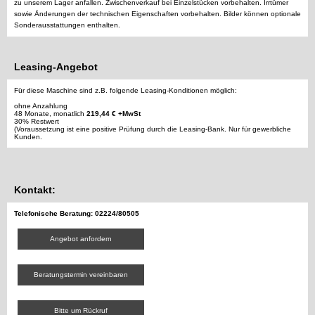
zu unserem Lager anfallen. Zwischenverkauf bei Einzelstücken vorbehalten. Irrtümer
sowie Änderungen der technischen Eigenschaften vorbehalten. Bilder können optionale
Sonderausstattungen enthalten.
Leasing-Angebot
Für diese Maschine sind z.B. folgende Leasing-Konditionen möglich:
ohne Anzahlung
48 Monate, monatlich
219,44 € +MwSt
30% Restwert
(Voraussetzung ist eine positive Prüfung durch die Leasing-Bank. Nur für gewerbliche
Kunden.
Kontakt:
Telefonische Beratung: 02224/80505
Angebot anfordern
Beratungstermin vereinbaren
Bitte um Rückruf